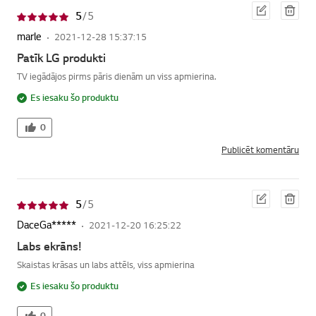
Red
Dzē
5
/ 5
iģēt
st
marle
2021-12-28 15:37:15
Patīk LG produkti
TV iegādājos pirms pāris dienām un viss apmierina.
Es iesaku šo produktu
0
Publicēt komentāru
Red
Dzē
5
/ 5
iģēt
st
DaceGa*****
2021-12-20 16:25:22
Labs ekrāns!
Skaistas krāsas un labs attēls, viss apmierina
Es iesaku šo produktu
0