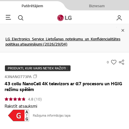
Patērētājiem
Biznesam
Menu
Meklēt
Mans L
Clo
LG Electronics Service Lietošanas noteikumu un Konfidencialitātes
politikas atjauninājumi (2026/29/04)
0
s
PRODUKTI, KURI VAIRS NETIEK RAŽOTI :
u
43NANO773PA
m
43 collu NanoCell 4K televizors ar α7 procesoru un HGIG
m
režīmu spēlēm
a
4.8 (10)
r
Rakstīt atsauksmi
y
-
Ražojuma informācijas lapa
w
i