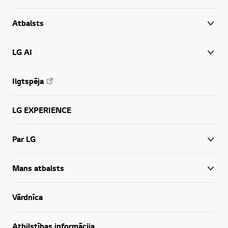
Atbalsts
LG AI
Ilgtspēja
LG EXPERIENCE
Par LG
Mans atbalsts
Vārdnīca
Atbilstības informācija