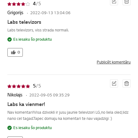
4
/ 5
iģēt
st
Grigorijs
2022-09-13 13:04:06
Labs televizors
Labs televizors, viss strada normali.
Es iesaku šo produktu
0
Publicēt komentāru
Red
Dzē
5
/ 5
iģēt
st
Nikolajs
2022-09-05 09:35:29
Labs ka vienmer!
Nav komentari!Visa dzivokli ir jusu jaunie televizori LG,no liela oled,lidz
nano cel tagad.Tapec domaju ka komentari te nav vajadzigi :)
Es iesaku šo produktu