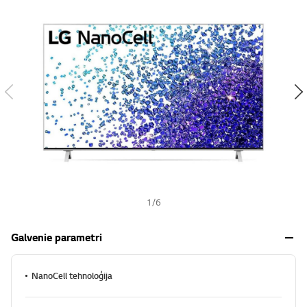
s
h
1
/
6
Galvenie parametri
NanoCell tehnoloģija