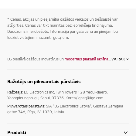
* Cenas, akcijas un pieejamība dažādos veikalos un tiešsaistē var
atšķirties. Cenas var tikt mainītas bez iepriekšēja brīdinājuma.
Daudzums ir ierobežots. Informāciju par gala cenu un pieejamību
lūdziet vietējiem mazumtirgotājiem.
LG piedāvā dažādus inovatīvus un
modernus plakanā ekrāna televizorus
VAIRĀK
, la
Ražotājs un pilnvarotais pārstāvis
Ražotājs
: LG Electronics Inc, Twin Towers 128 Yeoui-daero,
Yeongdeungpo-gu, Seoul, 07336, Korea/ gpsr@lge.com
Pilnvarotais pārstāvis
: SIA "LG Electronics Latvia", Gustava Zemgala
gatve 74A, Rīga, LV-1039, Latvia
Produkti