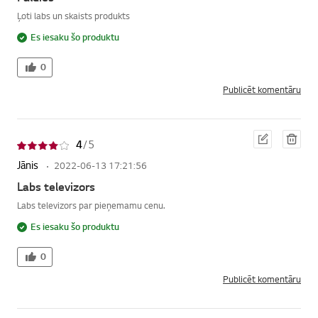
Ļoti labs un skaists produkts
Es iesaku šo produktu
0
Publicēt komentāru
Red
Dzē
4
/ 5
iģēt
st
Jānis
2022-06-13 17:21:56
Labs televizors
Labs televizors par pieņemamu cenu.
Es iesaku šo produktu
0
Publicēt komentāru