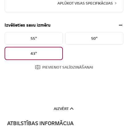
APLŪKOT VISAS SPECIFIKĀCIJAS
Izvēlieties savu izmēru
55"
50"
43"
PIEVIENOT SALĪDZINĀŠANAI
AIZVĒRT
ATBILSTĪBAS INFORMĀCIJA