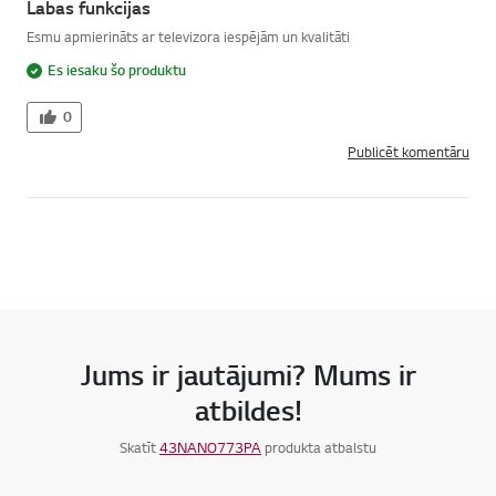
Labas funkcijas
Esmu apmierināts ar televizora iespējām un kvalitāti
Es iesaku šo produktu
0
Publicēt komentāru
Jums ir jautājumi? Mums ir
atbildes!
Skatīt
43NANO773PA
produkta atbalstu