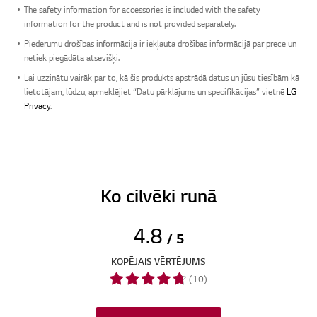
The safety information for accessories is included with the safety
information for the product and is not provided separately.
Piederumu drošības informācija ir iekļauta drošības informācijā par prece un
netiek piegādāta atsevišķi.
Lai uzzinātu vairāk par to, kā šis produkts apstrādā datus un jūsu tiesībām kā
lietotājam, lūdzu, apmeklējiet “Datu pārklājums un specifikācijas” vietnē
LG
Privacy
.
Ko cilvēki runā
4.8
/ 5
KOPĒJAIS VĒRTĒJUMS
(10)