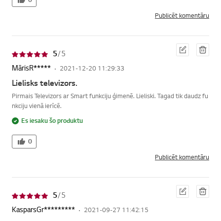
Publicēt komentāru
Red
Dzē
5
/ 5
iģēt
st
MārisR*****
2021-12-20 11:29:33
Lielisks televizors.
Pirmais Televizors ar Smart funkciju ģimenē. Lieliski. Tagad tik daudz fu
nkciju vienā ierīcē.
Es iesaku šo produktu
0
Publicēt komentāru
Red
Dzē
5
/ 5
iģēt
st
KasparsGr*********
2021-09-27 11:42:15