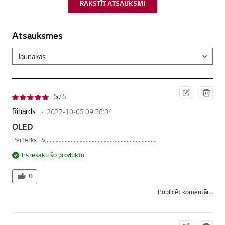
RAKSTĪT ATSAUKSMI
Atsauksmes
Red
Dzē
5
/ 5
iģēt
st
Rihards
2022-10-05 09:56:04
OLED
Perfetks TV..........................................................................
Es iesaku šo produktu
0
Publicēt komentāru
Red
Dzē