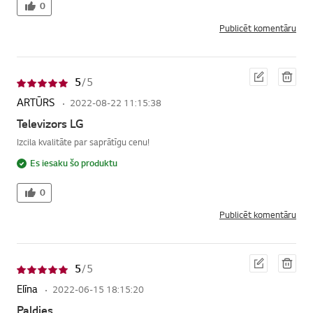
0
Publicēt komentāru
Red
Dzē
5
/ 5
iģēt
st
ARTŪRS
2022-08-22 11:15:38
Televizors LG
Izcila kvalitāte par saprātīgu cenu!
Es iesaku šo produktu
0
Publicēt komentāru
Red
Dzē
5
/ 5
iģēt
st
Elīna
2022-06-15 18:15:20
Paldies