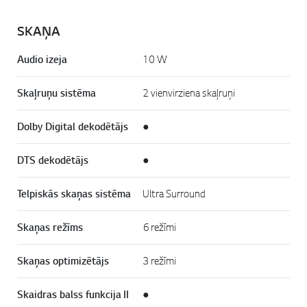
SKAŅA
Audio izeja
10 W
Skaļruņu sistēma
2 vienvirziena skaļruņi
Dolby Digital dekodētājs
●
DTS dekodētājs
●
Telpiskās skaņas sistēma
Ultra Surround
Skaņas režīms
6 režīmi
Skaņas optimizētājs
3 režīmi
Skaidras balss funkcija II
●