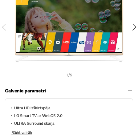
s
h
1
/
9
Galvenie parametri
Ultra HD izšķirtspēja
LG Smart TV ar WebOS 2.0
ULTRA Surround skaņa
Rādīt vairāk