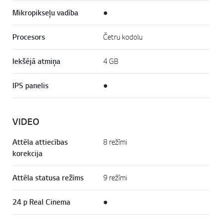
Mikropikseļu vadība
●
Procesors
Četru kodolu
Iekšējā atmiņa
4 GB
IPS panelis
●
VIDEO
Attēla attiecības
8 režīmi
korekcija
Attēla statusa režīms
9 režīmi
24 p Real Cinema
●