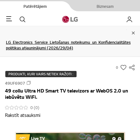
Patērētājiem
Biznesam
Menu
Meklēt
Mans L
Clo
LG Electronics Service Lietošanas noteikumu un Konfidencialitātes
politikas atjauninājumi (2026/29/04)
0
s
PRODUKTI, KURI VAIRS NETIEK RAŽOTI :
u
49UF6907
m
49 collu Ultra HD Smart TV televizors ar WebOS 2.0 un
m
iebūvētu WiFi.
a
0 (0)
r
Rakstīt atsauksmi
y
-
w
i