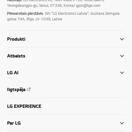
Yeongdeungpo-gu, Seoul, 07336, Korea/ gpsr@lge.com
Pilnvarotais pārstāvis
: SIA "LG Electronics Latvia", Gustava Zemgala
gatve 74A, Rīga, LV-1039, Latvia
Produkti
Atbalsts
LG AI
Ilgtspēja
LG EXPERIENCE
Par LG