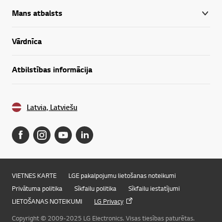
Mans atbalsts
Vārdnīca
Atbilstības informācija
Latvia, Latviešu
VIETNES KARTE
LGE pakalpojumu lietošanas noteikumi
Privātuma politika
Sīkfailu politika
Sīkfailu iestatījumi
LIETOŠANAS NOTEIKUMI
LG Privacy
Copyright © 2009-2025 LG Electronics. Visas tiesības paturētas.