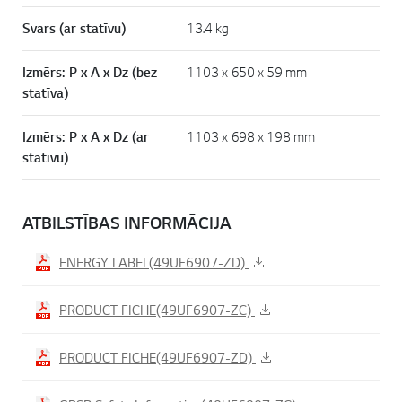
Svars (ar statīvu)
13.4 kg
Izmērs: P x A x Dz (bez
1103 x 650 x 59 mm
statīva)
Izmērs: P x A x Dz (ar
1103 x 698 x 198 mm
statīvu)
ATBILSTĪBAS INFORMĀCIJA
ENERGY LABEL(49UF6907-ZD)
PRODUCT FICHE(49UF6907-ZC)
PRODUCT FICHE(49UF6907-ZD)