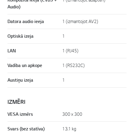
Audio)
Datora audio ieeja
1 (izmantojot AV2)
Optiskā izeja
1
LAN
1 (RJ45)
Vadība un apkope
1 (RS232C)
Austiņu izeja
1
IZMĒRI
VESA izmērs
300 x 300
Svars (bez statīva)
13.1 kg