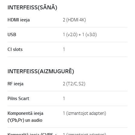
INTERFEISS(SĀNĀ)
HDMI ieeja
2 (HDMI 4K)
USB
1 (v2.0) + 1 (v3.0)
CI slots
1
INTERFEISS(AIZMUGURĒ)
RF ieeja
2 (T2/C, S2)
Pilns Scart
1
Komponentā ieeja
1 (izmantojot adapteri)
(Y,Pb,Pr) un audio
Kompozītā ieeja (CVBS +
1 (izmantojot adapteri)