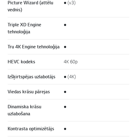
Picture Wizard (attēlu
● (v3)
vednis)
Triple XD Engine
●
tehnoloģija
Tru 4K Engine tehnoloģija
●
HEVC kodeks
4K 60p
Izšķirtspējas uzlabotājs
● (4K)
Viedas krāsu pārejas
●
Dinamiska krāsu
●
uzlabošana
Kontrasta optimizētājs
●