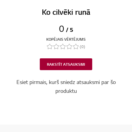
Ko cilvēki runā
0
/ 5
KOPĒJAIS VĒRTĒJUMS
(0)
RAKSTĪT ATSAUKSMI
Esiet pirmais, kurš sniedz atsauksmi par šo
produktu