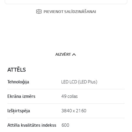
PIEVIENOT SALĪDZINĀŠANAI
AIZVĒRT
ATTĒLS
Tehnoloģija
LED LCD (LED Plus)
Ekrāna izmērs
49 collas
Izšķirtspēja
3840 x 2160
Attēla kvalitātes indekss
600