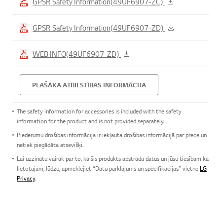
GPSR Safety Information(49UF6907-ZC)
GPSR Safety Information(49UF6907-ZD)
WEB INFO(49UF6907-ZD)
PLAŠĀKA ATBILSTĪBAS INFORMĀCIJA
The safety information for accessories is included with the safety
information for the product and is not provided separately.
Piederumu drošības informācija ir iekļauta drošības informācijā par prece un
netiek piegādāta atsevišķi.
Lai uzzinātu vairāk par to, kā šis produkts apstrādā datus un jūsu tiesībām kā
lietotājam, lūdzu, apmeklējiet “Datu pārklājums un specifikācijas” vietnē
LG
Privacy
.