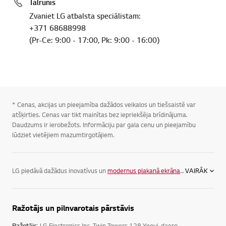
Tālrunis
Zvaniet LG atbalsta speciālistam:
+371 68688998
(Pr-Ce: 9:00 - 17:00, Pk: 9:00 - 16:00)
* Cenas, akcijas un pieejamība dažādos veikalos un tiešsaistē var
atšķirties. Cenas var tikt mainītas bez iepriekšēja brīdinājuma.
Daudzums ir ierobežots. Informāciju par gala cenu un pieejamību
lūdziet vietējiem mazumtirgotājiem.
LG piedāvā dažādus inovatīvus un
modernus plakanā ekrāna televizorus
VAIRĀK
, la
Ražotājs un pilnvarotais pārstāvis
Ražotājs
: LG Electronics Inc, Twin Towers 128 Yeoui-daero,