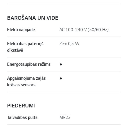
BAROŠANA UN VIDE
Elektroapgāde
AC 100~240 V (50/60 Hz)
Elektrības patēriņš
Zem 0,5 W
dīkstāvē
Energotaupības režīms
●
Apgaismojuma zaļās
●
krāsas sensors
PIEDERUMI
Tālvadības pults
MR22