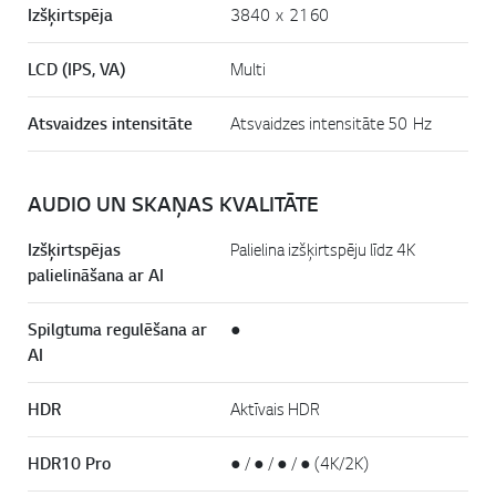
Izšķirtspēja
3840 x 2160
LCD (IPS, VA)
Multi
Atsvaidzes intensitāte
Atsvaidzes intensitāte 50 Hz
AUDIO UN SKAŅAS KVALITĀTE
Izšķirtspējas
Palielina izšķirtspēju līdz 4K
palielināšana ar AI
Spilgtuma regulēšana ar
●
AI
HDR
Aktīvais HDR
HDR10 Pro
● / ● / ● / ● (4K/2K)