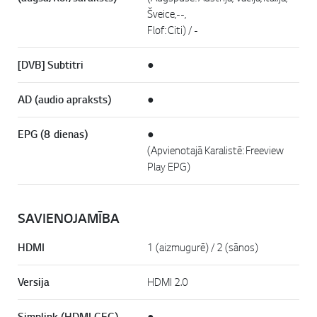
Šveice,--,
Flof: Citi) / -
[DVB] Subtitri
●
AD (audio apraksts)
●
EPG (8 dienas)
●
(Apvienotajā Karalistē: Freeview
Play EPG)
SAVIENOJAMĪBA
HDMI
1 (aizmugurē) / 2 (sānos)
Versija
HDMI 2.0
Simplink (HDMI CEC)
●