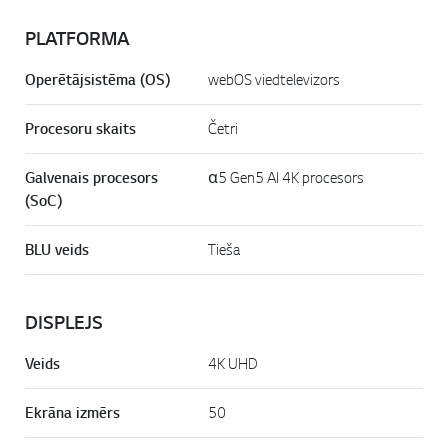
PLATFORMA
Operētājsistēma (OS)
webOS viedtelevizors
Procesoru skaits
Četri
Galvenais procesors
α5 Gen5 AI 4K procesors
(SoC)
BLU veids
Tieša
DISPLEJS
Veids
4K UHD
Ekrāna izmērs
50