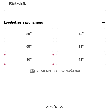
Rādīt vairāk
Izvēlieties savu izmēru
86"
75"
65"
55"
50"
43"
PIEVIENOT SALĪDZINĀŠANAI
AIZVĒRT