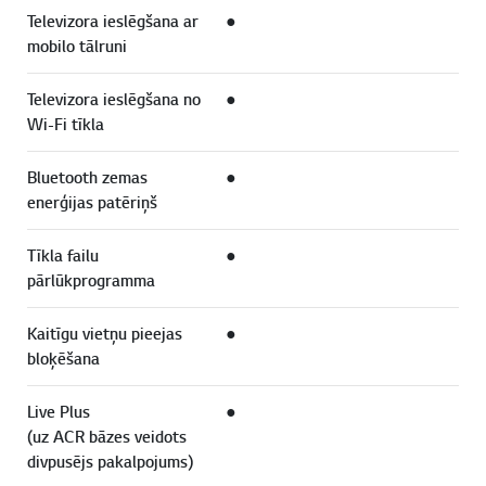
Televizora ieslēgšana ar
●
mobilo tālruni
Televizora ieslēgšana no
●
Wi-Fi tīkla
Bluetooth zemas
●
enerģijas patēriņš
Tīkla failu
●
pārlūkprogramma
Kaitīgu vietņu pieejas
●
bloķēšana
Live Plus
●
(uz ACR bāzes veidots
divpusējs pakalpojums)