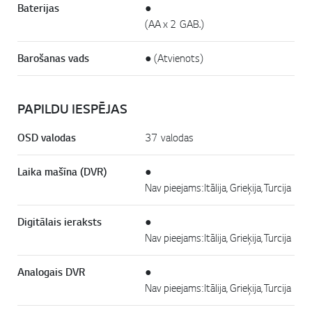
Baterijas
●
(AA x 2 GAB.)
Barošanas vads
● (Atvienots)
PAPILDU IESPĒJAS
OSD valodas
37 valodas
Laika mašīna (DVR)
●
Nav pieejams: Itālija, Grieķija, Turcija
Digitālais ieraksts
●
Nav pieejams: Itālija, Grieķija, Turcija
Analogais DVR
●
Nav pieejams: Itālija, Grieķija, Turcija