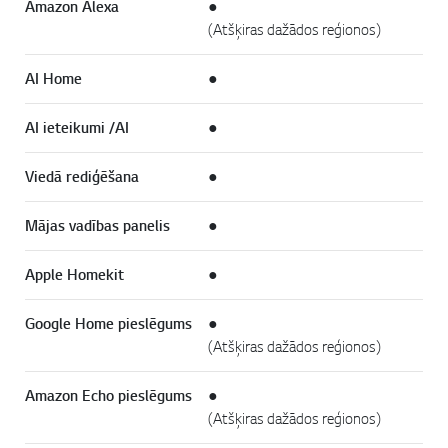
Amazon Alexa
●
(Atšķiras dažādos reģionos)
AI Home
●
AI ieteikumi /AI
●
Viedā rediģēšana
●
Mājas vadības panelis
●
Apple Homekit
●
Google Home pieslēgums
●
(Atšķiras dažādos reģionos)
Amazon Echo pieslēgums
●
(Atšķiras dažādos reģionos)