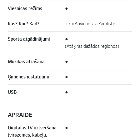
Viesnīcas režīms
●
Kas? Kur? Kad?
Tikai Apvienotajā Karalistē
Sporta atgādinājumi
●
(Atšķiras dažādos reģionos)
Mūzikas atrašana
●
Ģimenes iestatījumi
●
USB
●
APRAIDE
Digitālās TV uztveršana
●
(virszemes, kabeļu,