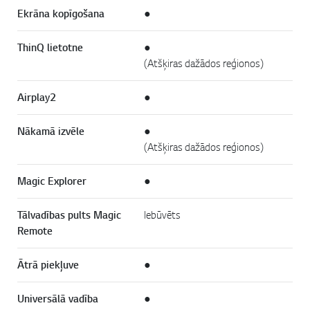
Ekrāna kopīgošana
●
ThinQ lietotne
●
(Atšķiras dažādos reģionos)
Airplay2
●
Nākamā izvēle
●
(Atšķiras dažādos reģionos)
Magic Explorer
●
Tālvadības pults Magic
Iebūvēts
Remote
Ātrā piekļuve
●
Universālā vadība
●