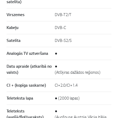
satelīta)
Virszemes
DVB-T2/T
Kabeļu
DVB-C
Satelīta
DVB-S2/S
Analogās TV uztveršana
●
Datu apraide (atkarībā no
●
valsts)
(Atšķiras dažādos reģionos)
CI + (kopīga saskarne)
CI+2.0/CI+1.4
Teleteksta lapa
● (2000 lapas)
Teleteksts
●
(augšā/flof/saraksts)
(Augšpuse: Austrija, Vācija, Itālija,