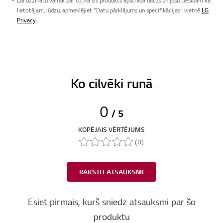
Lai uzzinātu vairāk par to, kā šis produkts apstrādā datus un jūsu tiesībām kā
lietotājam, lūdzu, apmeklējiet “Datu pārklājums un specifikācijas” vietnē
LG
Privacy
.
Ko cilvēki runā
0
/ 5
KOPĒJAIS VĒRTĒJUMS
(0)
RAKSTĪT ATSAUKSMI
Esiet pirmais, kurš sniedz atsauksmi par šo
produktu