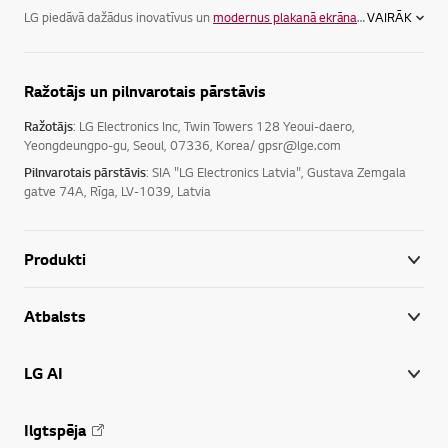
LG piedāvā dažādus inovatīvus un
modernus plakanā ekrāna televizorus
VAIRĀK
, la
Ražotājs un pilnvarotais pārstāvis
Ražotājs
: LG Electronics Inc, Twin Towers 128 Yeoui-daero,
Yeongdeungpo-gu, Seoul, 07336, Korea/ gpsr@lge.com
Pilnvarotais pārstāvis
: SIA "LG Electronics Latvia", Gustava Zemgala
gatve 74A, Rīga, LV-1039, Latvia
Produkti
Atbalsts
LG AI
Ilgtspēja