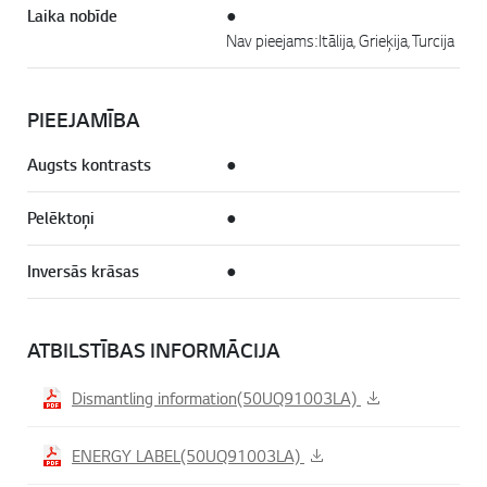
Laika nobīde
●
Nav pieejams: Itālija, Grieķija, Turcija
PIEEJAMĪBA
Augsts kontrasts
●
Pelēktoņi
●
Inversās krāsas
●
ATBILSTĪBAS INFORMĀCIJA
Dismantling information(50UQ91003LA)
ENERGY LABEL(50UQ91003LA)