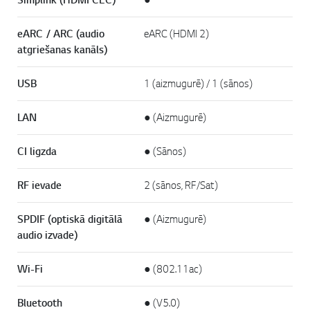
eARC / ARC (audio
eARC (HDMI 2)
atgriešanas kanāls)
USB
1 (aizmugurē) / 1 (sānos)
LAN
● (Aizmugurē)
CI ligzda
● (Sānos)
RF ievade
2 (sānos, RF/Sat)
SPDIF (optiskā digitālā
● (Aizmugurē)
audio izvade)
Wi-Fi
● (802.11ac)
Bluetooth
● (V5.0)