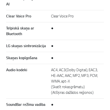
AI
Clear Voice Pro
Clear Voice Pro
Telpiskā skaņa ar
●
Bluetooth
LG skaņas sinhronizācija
●
Skaņas kopīgošana
●
Audio kodeki
AC4, AC3(Dolby Digital), EAC3,
HE-AAC, AAC, MP2, MP3, PCM,
WMA, apt-X
(Skatīt rokasgrāmatu)
(Atšķiras dažādos reģionos)
SoundBar režīma vadība
●