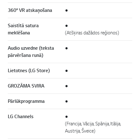
360° VR atskaņošana
●
Saistītā satura
●
meklēšana
(Atšķiras dažādos reģionos)
Audio uzvedne (teksta
●
pārvēršana runā)
Lietotnes (LG Store)
●
GROZĀMA SVIRA
●
Pārlūkprogramma
●
LG Channels
●
(Francija, Vācija, Spānija, Itālija,
Austrija, Šveice)