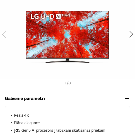
s
h
1
/
8
Galvenie parametri
Reāls 4K
Plāna elegance
[α5 Gen5 AI procesors ] labākam skatīšanās priekam