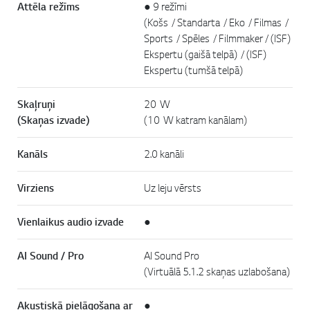
Attēla režīms
● 9 režīmi
(Košs / Standarta / Eko / Filmas /
Sports / Spēles / Filmmaker / (ISF)
Ekspertu (gaišā telpā) / (ISF)
Ekspertu (tumšā telpā)
Skaļruņi
20 W
(Skaņas izvade)
(10 W katram kanālam)
Kanāls
2.0 kanāli
Virziens
Uz leju vērsts
Vienlaikus audio izvade
●
AI Sound / Pro
AI Sound Pro
(Virtuālā 5.1.2 skaņas uzlabošana)
Akustiskā pielāgošana ar
●