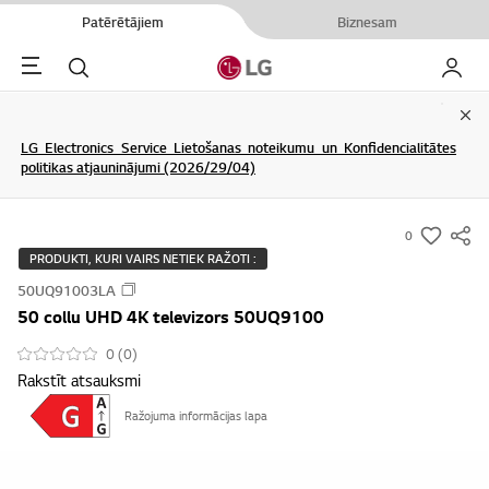
Patērētājiem
Biznesam
Menu
Meklēt
Mans L
Clo
LG Electronics Service Lietošanas noteikumu un Konfidencialitātes
politikas atjauninājumi (2026/29/04)
0
s
PRODUKTI, KURI VAIRS NETIEK RAŽOTI :
u
50UQ91003LA
m
50 collu UHD 4K televizors 50UQ9100
m
a
0 (0)
Rakstīt atsauksmi
r
y
Ražojuma informācijas lapa
-
w
i