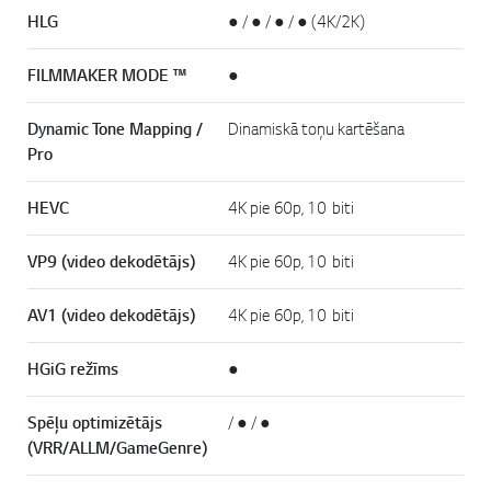
HLG
● / ● / ● / ● (4K/2K)
FILMMAKER MODE ™
●
Dynamic Tone Mapping /
Dinamiskā toņu kartēšana
Pro
HEVC
4K pie 60p, 10 biti
VP9 (video dekodētājs)
4K pie 60p, 10 biti
AV1 (video dekodētājs)
4K pie 60p, 10 biti
HGiG režīms
●
Spēļu optimizētājs
/ ● / ●
(VRR/ALLM/GameGenre)