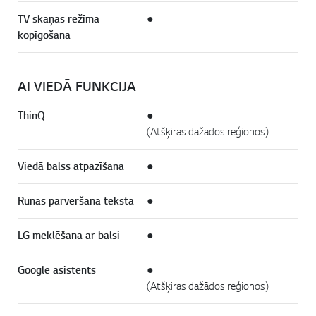
TV skaņas režīma
●
kopīgošana
AI VIEDĀ FUNKCIJA
ThinQ
●
(Atšķiras dažādos reģionos)
Viedā balss atpazīšana
●
Runas pārvēršana tekstā
●
LG meklēšana ar balsi
●
Google asistents
●
(Atšķiras dažādos reģionos)