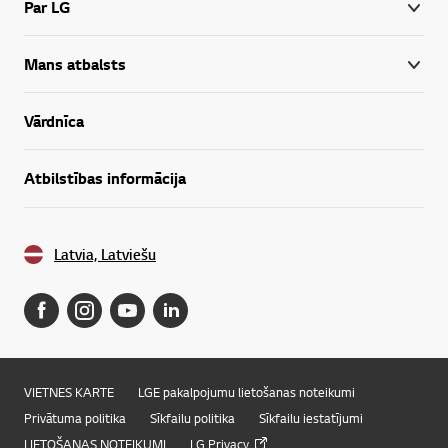
Par LG
Mans atbalsts
Vārdnīca
Atbilstības informācija
Latvia, Latviešu
VIETNES KARTE
LGE pakalpojumu lietošanas noteikumi
Privātuma politika
Sīkfailu politika
Sīkfailu iestatījumi
LIETOŠANAS NOTEIKUMI
LG Privacy