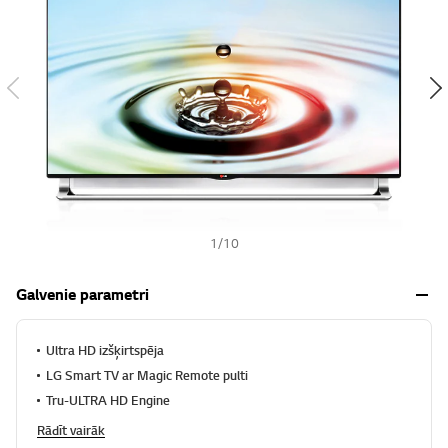
s
h
1
/
10
Galvenie parametri
Ultra HD izšķirtspēja
LG Smart TV ar Magic Remote pulti
Tru-ULTRA HD Engine
Rādīt vairāk