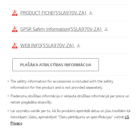
PRODUCT FICHE(55LA970V-ZA)
GPSR Safety Information(55LA970V-ZA)
WEB INFO(55LA970V-ZA)
PLAŠĀKA ATBILSTĪBAS INFORMĀCIJA
The safety information for accessories is included with the safety
information for the product and is not provided separately.
Piederumu drošības informācija ir iekļauta drošības informācijā par prece un
netiek piegādāta atsevišķi.
Lai uzzinātu vairāk par to, kā šis produkts apstrādā datus un jūsu tiesībām kā
lietotājam, lūdzu, apmeklējiet “Datu pārklājums un specifikācijas” vietnē
LG
Privacy
.