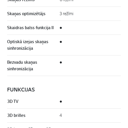
Skaņas optimizētājs
3 režīmi
Skaidras balss funkcija II
●
Optiskā izejas skaņas
●
sinhronizācija
Bezvadu skaņas
●
sinhronizācija
FUNKCIJAS
3D TV
●
3D brilles
4