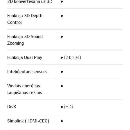
2D konvertēšana uz 3D
●
Funkcija 3D Depth
●
Control
Funkcija 3D Sound
●
Zooming
Funkcija Dual Play
● (2 brilles)
Inteliģentais sensors
●
Viedais enerģijas
●
taupīšanas režīms
DivX
● (HD)
Simplink (HDMI-CEC)
●