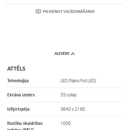
PIEVIENOT SALĪDZINĀŠANAI
AIZVĒRT
ATTĒLS
Tehnoloģija
LED (Nano Full LED)
Ekrāna izmērs
55 collas
Izšķirtspēja
3840 x 2160
Kustību skaidrības
1000
indekss (MCI)