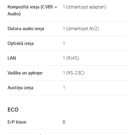
Kompozītā ieeja (CVBS +
1 (izmantojot adapteri)
Audio)
Datora audio ieeja
1 (izmantojot AV2)
Optiskā izeja
1
LAN
1 (RJ45)
Vadība un apkope
1 (RS-23C)
Austiņu izeja
1
ECO
ErP klase
B