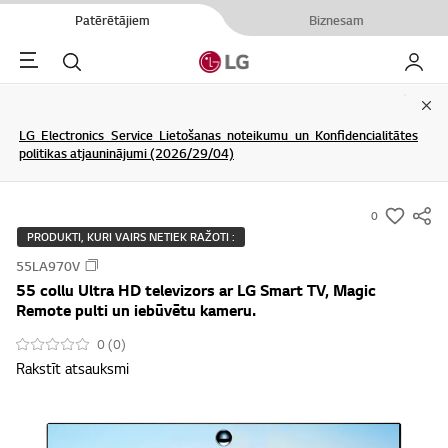
Patērētājiem
Biznesam
Menu
Meklēt
Mans L
Clo
LG Electronics Service Lietošanas noteikumu un Konfidencialitātes
politikas atjauninājumi (2026/29/04)
0
s
PRODUKTI, KURI VAIRS NETIEK RAŽOTI :
u
55LA970V
m
55 collu Ultra HD televizors ar LG Smart TV, Magic
m
Remote pulti un iebūvētu kameru.
a
0 (0)
r
Rakstīt atsauksmi
y
-
w
i