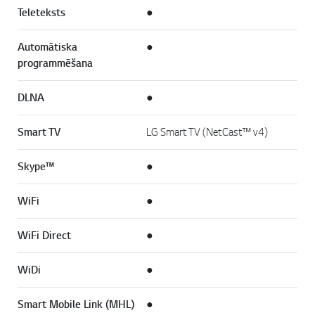
Teleteksts
●
Automātiska
●
programmēšana
DLNA
●
Smart TV
LG Smart TV (NetCast™ v4)
Skype™
●
WiFi
●
WiFi Direct
●
WiDi
●
Smart Mobile Link (MHL)
●