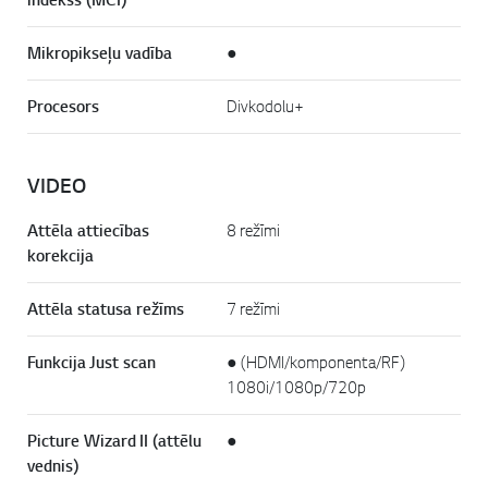
Mikropikseļu vadība
●
Procesors
Divkodolu+
VIDEO
Attēla attiecības
8 režīmi
korekcija
Attēla statusa režīms
7 režīmi
Funkcija Just scan
● (HDMI/komponenta/RF)
1080i/1080p/720p
Picture Wizard II (attēlu
●
vednis)