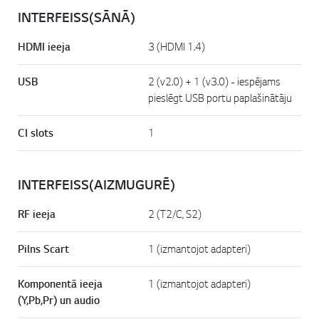
INTERFEISS(SĀNĀ)
HDMI ieeja
3 (HDMI 1.4)
USB
2 (v2.0) + 1 (v3.0) - iespējams
pieslēgt USB portu paplašinātāju
CI slots
1
INTERFEISS(AIZMUGURĒ)
RF ieeja
2 (T2/C, S2)
Pilns Scart
1 (izmantojot adapteri)
Komponentā ieeja
1 (izmantojot adapteri)
(Y,Pb,Pr) un audio