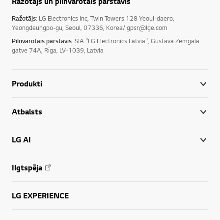
Ražotājs un pilnvarotais pārstāvis
Ražotājs
: LG Electronics Inc, Twin Towers 128 Yeoui-daero,
Yeongdeungpo-gu, Seoul, 07336, Korea/ gpsr@lge.com
Pilnvarotais pārstāvis
: SIA "LG Electronics Latvia", Gustava Zemgala
gatve 74A, Rīga, LV-1039, Latvia
Produkti
Atbalsts
LG AI
Ilgtspēja
LG EXPERIENCE