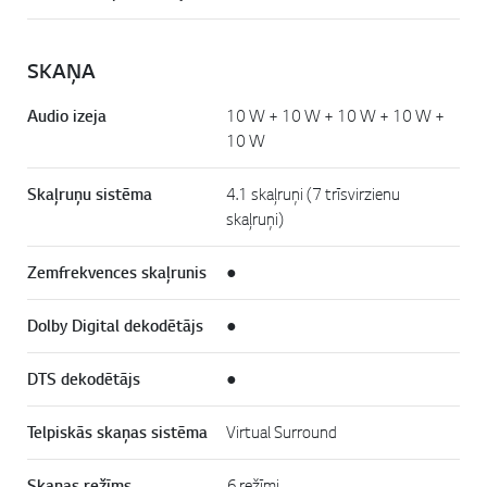
SKAŅA
Audio izeja
10 W + 10 W + 10 W + 10 W +
10 W
Skaļruņu sistēma
4.1 skaļruņi (7 trīsvirzienu
skaļruņi)
Zemfrekvences skaļrunis
●
Dolby Digital dekodētājs
●
DTS dekodētājs
●
Telpiskās skaņas sistēma
Virtual Surround
Skaņas režīms
6 režīmi