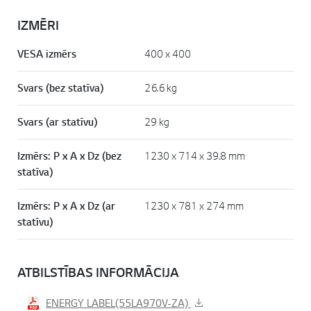
IZMĒRI
VESA izmērs
400 x 400
Svars (bez statīva)
26.6 kg
Svars (ar statīvu)
29 kg
Izmērs: P x A x Dz (bez
1230 x 714 x 39.8 mm
statīva)
Izmērs: P x A x Dz (ar
1230 x 781 x 274 mm
statīvu)
ATBILSTĪBAS INFORMĀCIJA
ENERGY LABEL(55LA970V-ZA)