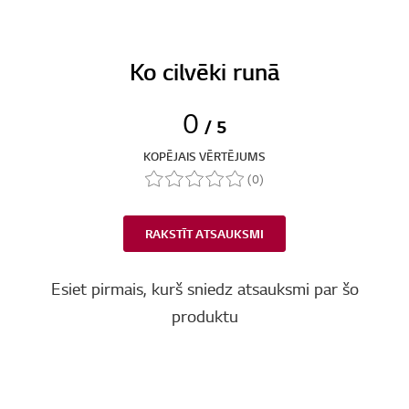
Ko cilvēki runā
0
/ 5
KOPĒJAIS VĒRTĒJUMS
(0)
RAKSTĪT ATSAUKSMI
Esiet pirmais, kurš sniedz atsauksmi par šo
produktu