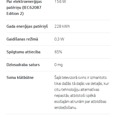
Par elektroenerģijas
156 W
patēriņu (IEC62087
Edition 2)
Gada enerģijas patēriņš
228 kWh
Gaidīšanas režīmā
0.3 W
Spilgtumu attiecība
65%
Dzīvsudraba saturs
0 mg
Svina klātbūtne
Šajā televizorā svins ir izmantots
tikai dažās tā daļās vai detaļās, kur
citu tehnoloģiju alternatīvas
nepastāv, atbilstoši spēkā
esošajām atrunām par atbildības
ierobežošanu.