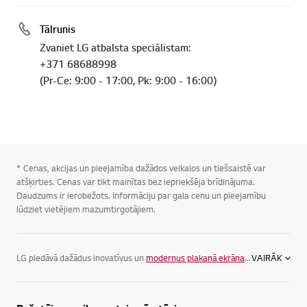
Tālrunis
Zvaniet LG atbalsta speciālistam:
+371 68688998
(Pr-Ce: 9:00 - 17:00, Pk: 9:00 - 16:00)
* Cenas, akcijas un pieejamība dažādos veikalos un tiešsaistē var
atšķirties. Cenas var tikt mainītas bez iepriekšēja brīdinājuma.
Daudzums ir ierobežots. Informāciju par gala cenu un pieejamību
lūdziet vietējiem mazumtirgotājiem.
LG piedāvā dažādus inovatīvus un
modernus plakanā ekrāna televizorus
VAIRĀK
, la