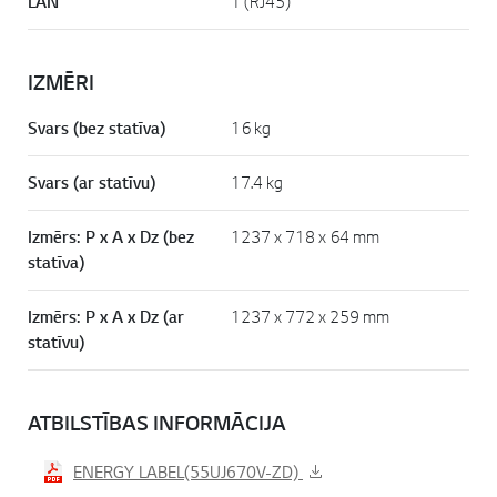
LAN
1 (RJ45)
IZMĒRI
Svars (bez statīva)
16 kg
Svars (ar statīvu)
17.4 kg
Izmērs: P x A x Dz (bez
1237 x 718 x 64 mm
statīva)
Izmērs: P x A x Dz (ar
1237 x 772 x 259 mm
statīvu)
ATBILSTĪBAS INFORMĀCIJA
ENERGY LABEL(55UJ670V-ZD)