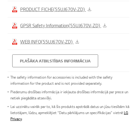
PRODUCT FICHE(55UJ670V-ZD)
GPSR Safety Information(55UJ670V-ZD)
WEB INFO(55UJ670V-ZD)
PLAŠĀKA ATBILSTĪBAS INFORMĀCIJA
The safety information for accessories is included with the safety
information for the product and is not provided separately.
Piederumu drošības informācija ir iekļauta drošības informācijā par prece un
netiek piegādāta atsevišķi.
Lai uzzinātu vairāk par to, kā šis produkts apstrādā datus un jūsu tiesībām kā
lietotājam, lūdzu, apmeklējiet “Datu pārklājums un specifikācijas” vietnē
LG
Privacy
.