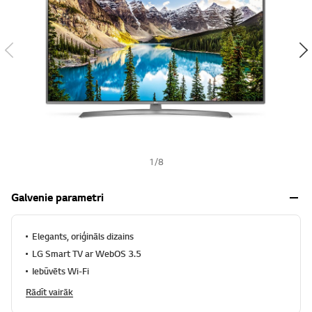
s
h
1
/
8
Galvenie parametri
Elegants, oriģināls dizains
LG Smart TV ar WebOS 3.5
Iebūvēts Wi-Fi
Rādīt vairāk