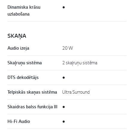
Dinamiska krāsu
●
uzlabošana
SKAŅA
Audio izeja
20 W
Skaļruņu sistēma
2 skaļruņu sistēma
DTS dekodētājs
●
Telpiskās skaņas sistēma
Ultra Surround
Skaidras balss funkcija III
●
Hi-Fi Audio
●