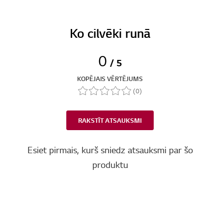
Ko cilvēki runā
0
/ 5
KOPĒJAIS VĒRTĒJUMS
(0)
RAKSTĪT ATSAUKSMI
Esiet pirmais, kurš sniedz atsauksmi par šo
produktu