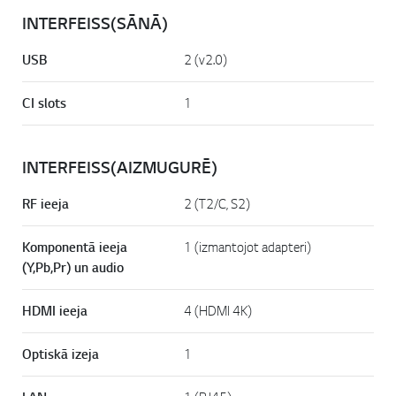
INTERFEISS(SĀNĀ)
USB
2 (v2.0)
CI slots
1
INTERFEISS(AIZMUGURĒ)
RF ieeja
2 (T2/C, S2)
Komponentā ieeja
1 (izmantojot adapteri)
(Y,Pb,Pr) un audio
HDMI ieeja
4 (HDMI 4K)
Optiskā izeja
1