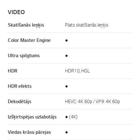
VIDEO
Skatīšanās leņķis
Plats skatīšanās leņķis
Color Master Engine
●
Ultra spilgtums
●
HDR
HDR10, HGL
HDR efekts
●
Dekodētājs
HEVC: 4K 60p / VP9: 4K 60p
Izšķirtspējas uzlabotājs
● (4K)
Viedas krāsu pārejas
●