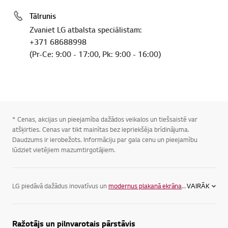
Tālrunis
Zvaniet LG atbalsta speciālistam:
+371 68688998
(Pr-Ce: 9:00 - 17:00, Pk: 9:00 - 16:00)
* Cenas, akcijas un pieejamība dažādos veikalos un tiešsaistē var
atšķirties. Cenas var tikt mainītas bez iepriekšēja brīdinājuma.
Daudzums ir ierobežots. Informāciju par gala cenu un pieejamību
lūdziet vietējiem mazumtirgotājiem.
LG piedāvā dažādus inovatīvus un
modernus plakanā ekrāna televizorus
VAIRĀK
, la
Ražotājs un pilnvarotais pārstāvis