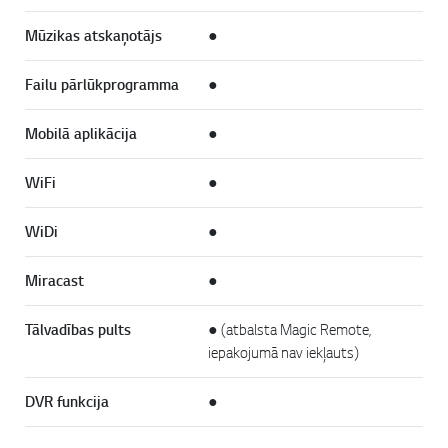
Mūzikas atskaņotājs
●
Failu pārlūkprogramma
●
Mobilā aplikācija
●
WiFi
●
WiDi
●
Miracast
●
Tālvadības pults
● (atbalsta Magic Remote,
iepakojumā nav iekļauts)
DVR funkcija
●