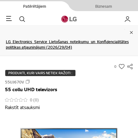
Patērētājiem
Biznesam
Menu
Meklēt
Mans L
Clo
LG Electronics Service Lietošanas noteikumu un Konfidencialitātes
politikas atjauninājumi (2026/29/04)
0
s
PRODUKTI, KURI VAIRS NETIEK RAŽOTI :
u
55UJ670V
m
55 collu UHD televizors
m
a
0 (0)
Rakstīt atsauksmi
r
y
-
w
i