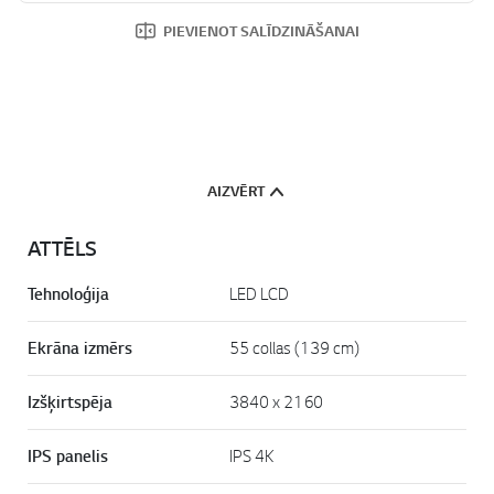
PIEVIENOT SALĪDZINĀŠANAI
AIZVĒRT
ATTĒLS
Tehnoloģija
LED LCD
Ekrāna izmērs
55 collas (139 cm)
Izšķirtspēja
3840 x 2160
IPS panelis
IPS 4K