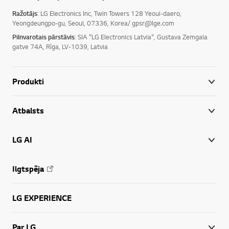
Ražotājs
: LG Electronics Inc, Twin Towers 128 Yeoui-daero,
Yeongdeungpo-gu, Seoul, 07336, Korea/ gpsr@lge.com
Pilnvarotais pārstāvis
: SIA "LG Electronics Latvia", Gustava Zemgala
gatve 74A, Rīga, LV-1039, Latvia
Produkti
Atbalsts
LG AI
Ilgtspēja
LG EXPERIENCE
Par LG