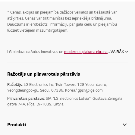
* Cenas, akcijas un pieejamība dažādos veikalos un tiešsaistē var
atšķirties. Cenas var tikt mainītas bez iepriekšēja brīdinājuma.
Daudzums ir ierobežots. Informāciju par gala cenu un pieejamību
lūdziet vietējiem mazumtirgotājiem.
LG piedāvā dažādus inovatīvus un
modernus plakanā ekrāna televizorus
VAIRĀK
, la
Ražotājs un pilnvarotais pārstāvis
Ražotājs
: LG Electronics Inc, Twin Towers 128 Yeoui-daero,
Yeongdeungpo-gu, Seoul, 07336, Korea/ gpsr@lge.com
Pilnvarotais pārstāvis
: SIA "LG Electronics Latvia", Gustava Zemgala
gatve 74A, Rīga, LV-1039, Latvia
Produkti