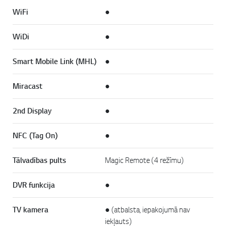
WiFi
●
WiDi
●
Smart Mobile Link (MHL)
●
Miracast
●
2nd Display
●
NFC (Tag On)
●
Tālvadības pults
Magic Remote (4 režīmu)
DVR funkcija
●
TV kamera
● (atbalsta, iepakojumā nav
iekļauts)