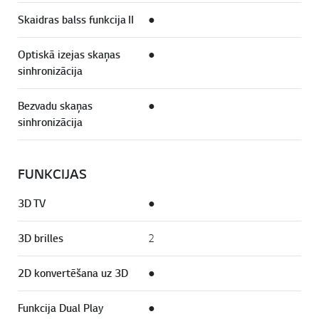
Skaidras balss funkcija II
●
Optiskā izejas skaņas
●
sinhronizācija
Bezvadu skaņas
●
sinhronizācija
FUNKCIJAS
3D TV
●
3D brilles
2
2D konvertēšana uz 3D
●
Funkcija Dual Play
●