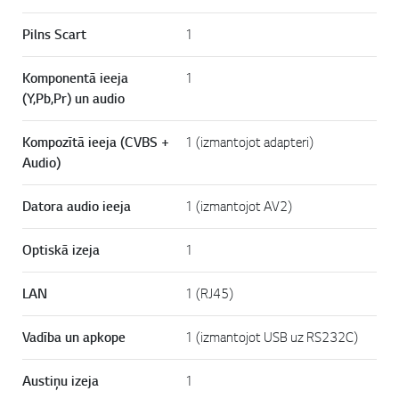
Pilns Scart
1
Komponentā ieeja
1
(Y,Pb,Pr) un audio
Kompozītā ieeja (CVBS +
1 (izmantojot adapteri)
Audio)
Datora audio ieeja
1 (izmantojot AV2)
Optiskā izeja
1
LAN
1 (RJ45)
Vadība un apkope
1 (izmantojot USB uz RS232C)
Austiņu izeja
1