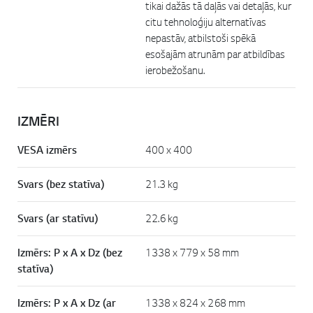
tikai dažās tā daļās vai detaļās, kur
citu tehnoloģiju alternatīvas
nepastāv, atbilstoši spēkā
esošajām atrunām par atbildības
ierobežošanu.
IZMĒRI
VESA izmērs
400 x 400
Svars (bez statīva)
21.3 kg
Svars (ar statīvu)
22.6 kg
Izmērs: P x A x Dz (bez
1338 x 779 x 58 mm
statīva)
Izmērs: P x A x Dz (ar
1338 x 824 x 268 mm