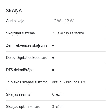
SKAŅA
Audio izeja
12 W + 12 W
Skaļruņu sistēma
2.1 skaļruņu sistēma
Zemfrekvences skaļrunis
●
Dolby Digital dekodētājs
●
DTS dekodētājs
●
Telpiskās skaņas sistēma
Virtual Surround Plus
Skaņas režīms
6 režīmi
Skaņas optimizētājs
3 režīmi