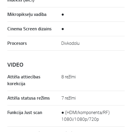
Mikropikseļu vadība
●
Cinema Screen dizains
●
Procesors
Divkodolu
VIDEO
Attēla attiecības
8 režīmi
korekcija
Attēla statusa režīms
7 režīmi
Funkcija Just scan
● (HDMI/komponenta/RF)
1080i/1080p/720p