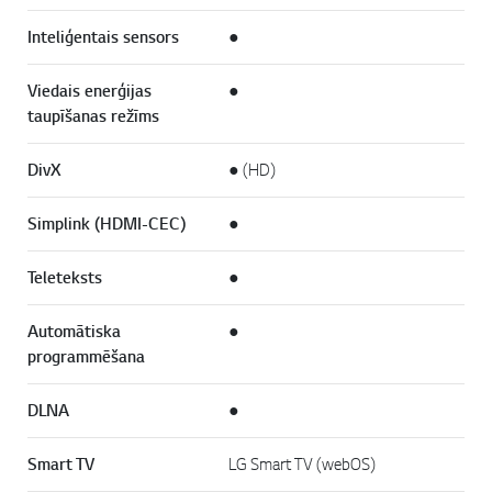
Inteliģentais sensors
●
Viedais enerģijas
●
taupīšanas režīms
DivX
● (HD)
Simplink (HDMI-CEC)
●
Teleteksts
●
Automātiska
●
programmēšana
DLNA
●
Smart TV
LG Smart TV (webOS)