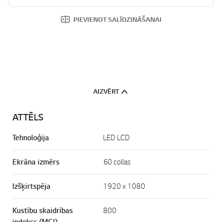
PIEVIENOT SALĪDZINĀŠANAI
AIZVĒRT
ATTĒLS
Tehnoloģija
LED LCD
Ekrāna izmērs
60 collas
Izšķirtspēja
1920 x 1080
Kustību skaidrības
800
indekss (MCI)