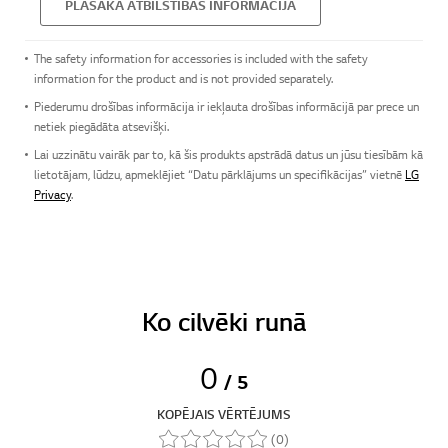
PLAŠĀKA ATBILSTĪBAS INFORMĀCIJA
The safety information for accessories is included with the safety
information for the product and is not provided separately.
Piederumu drošības informācija ir iekļauta drošības informācijā par prece un
netiek piegādāta atsevišķi.
Lai uzzinātu vairāk par to, kā šis produkts apstrādā datus un jūsu tiesībām kā
lietotājam, lūdzu, apmeklējiet “Datu pārklājums un specifikācijas” vietnē
LG
Privacy
.
Ko cilvēki runā
0
/ 5
KOPĒJAIS VĒRTĒJUMS
(0)