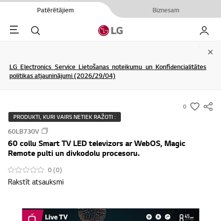
Patērētājiem
Biznesam
Menu
Meklēt
Mans L
Clo
LG Electronics Service Lietošanas noteikumu un Konfidencialitātes
politikas atjauninājumi (2026/29/04)
0
s
PRODUKTI, KURI VAIRS NETIEK RAŽOTI :
u
60LB730V
m
60 collu Smart TV LED televizors ar WebOS, Magic
m
Remote pulti un divkodolu procesoru.
a
0 (0)
r
Rakstīt atsauksmi
y
-
w
i