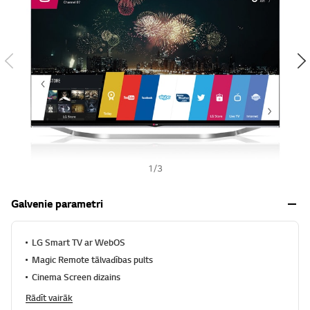
s
h
1
/
3
Galvenie parametri
LG Smart TV ar WebOS
Magic Remote tālvadības pults
Cinema Screen dizains
Rādīt vairāk