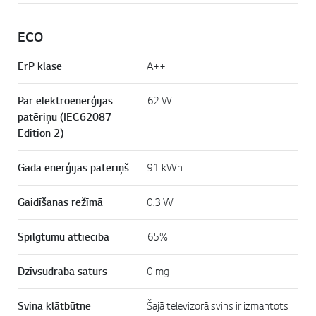
ECO
ErP klase
A++
Par elektroenerģijas
62 W
patēriņu (IEC62087
Edition 2)
Gada enerģijas patēriņš
91 kWh
Gaidīšanas režīmā
0.3 W
Spilgtumu attiecība
65%
Dzīvsudraba saturs
0 mg
Svina klātbūtne
Šajā televizorā svins ir izmantots