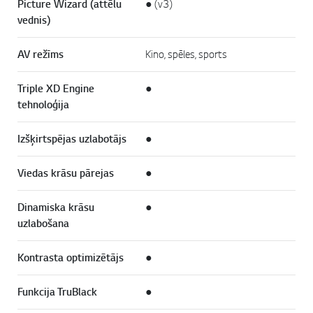
Picture Wizard (attēlu
● (v3)
vednis)
AV režīms
Kino, spēles, sports
Triple XD Engine
●
tehnoloģija
Izšķirtspējas uzlabotājs
●
Viedas krāsu pārejas
●
Dinamiska krāsu
●
uzlabošana
Kontrasta optimizētājs
●
Funkcija TruBlack
●