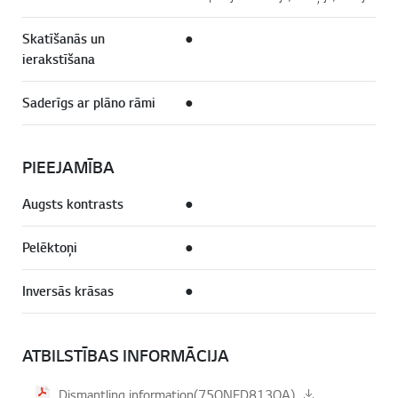
Skatīšanās un
●
ierakstīšana
Saderīgs ar plāno rāmi
●
PIEEJAMĪBA
Augsts kontrasts
●
Pelēktoņi
●
Inversās krāsas
●
ATBILSTĪBAS INFORMĀCIJA
Dismantling information(75QNED813QA)