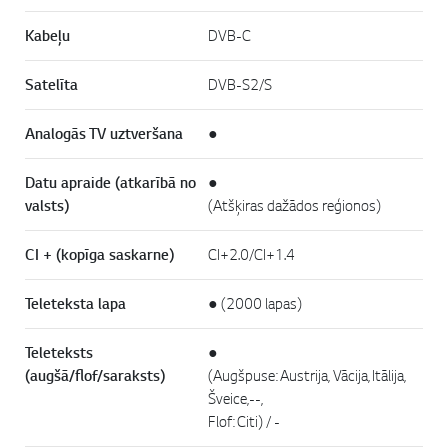
Kabeļu
DVB-C
Satelīta
DVB-S2/S
Analogās TV uztveršana
●
Datu apraide (atkarībā no
●
valsts)
(Atšķiras dažādos reģionos)
CI + (kopīga saskarne)
CI+2.0/CI+1.4
Teleteksta lapa
● (2000 lapas)
Teleteksts
●
(augšā/flof/saraksts)
(Augšpuse: Austrija, Vācija, Itālija,
Šveice,--,
Flof: Citi) / -