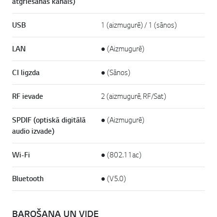
atgriešanas kanāls)
USB
1 (aizmugurē) / 1 (sānos)
LAN
● (Aizmugurē)
CI ligzda
● (Sānos)
RF ievade
2 (aizmugurē, RF/Sat)
SPDIF (optiskā digitālā
● (Aizmugurē)
audio izvade)
Wi-Fi
● (802.11ac)
Bluetooth
● (V5.0)
BAROŠANA UN VIDE