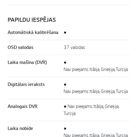
PAPILDU IESPĒJAS
Automātiskā kalibrēšana
●
OSD valodas
37 valodas
Laika mašīna (DVR)
●
Nav pieejams: Itālija, Grieķija, Turcija
Digitālais ieraksts
●
Nav pieejams: Itālija, Grieķija, Turcija
Analogais DVR
●
Nav pieejams: Itālija, Grieķija,
Turcija
Laika nobīde
●
Nav pieejams: Itālija, Grieķija, Turcija