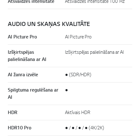
Atsvaidzes intensitāte
Atsvaidzes intensitāte 100 Hz
AUDIO UN SKAŅAS KVALITĀTE
AI Picture Pro
AI Picture Pro
Izšķirtspējas
Izšķirtspējas palielināšana ar AI
palielināšana ar AI
AI žanra izvēle
● (SDR/HDR)
Spilgtuma regulēšana ar
●
AI
HDR
Aktīvais HDR
HDR10 Pro
● / ● / ● / ● (4K/2K)