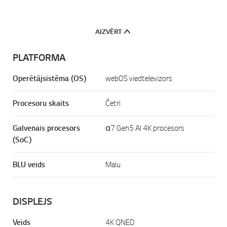
AIZVĒRT
PLATFORMA
Operētājsistēma (OS)
webOS viedtelevizors
Procesoru skaits
Četri
Galvenais procesors
α7 Gen5 AI 4K procesors
(SoC)
BLU veids
Malu
DISPLEJS
Veids
4K QNED