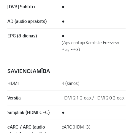
[DVB] Subtitri
●
AD (audio apraksts)
●
EPG (8 dienas)
●
(Apvienotajā Karalistē: Freeview
Play EPG)
SAVIENOJAMĪBA
HDMI
4 (sānos)
Versija
HDMI 2.1 2 gab. / HDMI 2.0 2 gab.
Simplink (HDMI CEC)
●
eARC / ARC (audio
eARC (HDMI 3)