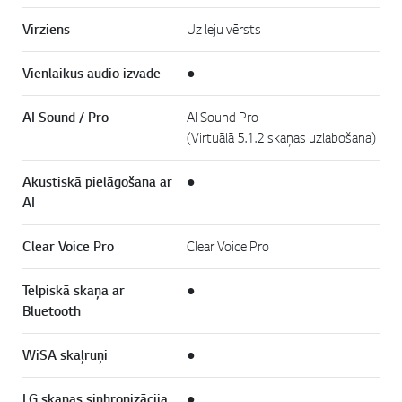
Virziens
Uz leju vērsts
Vienlaikus audio izvade
●
AI Sound / Pro
AI Sound Pro
(Virtuālā 5.1.2 skaņas uzlabošana)
Akustiskā pielāgošana ar
●
AI
Clear Voice Pro
Clear Voice Pro
Telpiskā skaņa ar
●
Bluetooth
WiSA skaļruņi
●
LG skaņas sinhronizācija
●