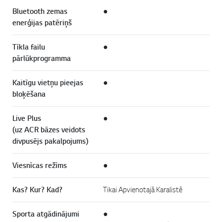
Bluetooth zemas
●
enerģijas patēriņš
Tīkla failu
●
pārlūkprogramma
Kaitīgu vietņu pieejas
●
bloķēšana
Live Plus
●
(uz ACR bāzes veidots
divpusējs pakalpojums)
Viesnīcas režīms
●
Kas? Kur? Kad?
Tikai Apvienotajā Karalistē
Sporta atgādinājumi
●