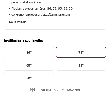
piesātinātākām krāsām
Pieejams piecos izmēros: 86, 75, 65, 55, 50
α7 Gen5 AI procesors skatīšanās priekam
Rādīt vairāk
Izvēlieties savu izmēru
86"
75"
65"
55"
50"
PIEVIENOT SALĪDZINĀŠANAI