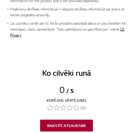
information for the product and is not provided separately.
Piederumu drošības informācija ir iekļauta drošības informācijā par prece un
netiek piegādāta atsevišķi.
Lai uzzinātu vairāk par to, kā šis produkts apstrādā datus un jūsu tiesībām kā
lietotājam, lūdzu, apmeklējiet “Datu pārklājums un specifikācijas” vietnē
LG
Privacy
.
Ko cilvēki runā
0
/ 5
KOPĒJAIS VĒRTĒJUMS
(0)
RAKSTĪT ATSAUKSMI