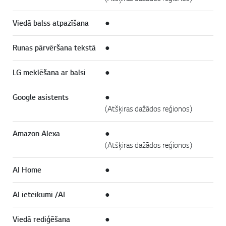
Viedā balss atpazīšana
●
Runas pārvēršana tekstā
●
LG meklēšana ar balsi
●
Google asistents
●
(Atšķiras dažādos reģionos)
Amazon Alexa
●
(Atšķiras dažādos reģionos)
AI Home
●
AI ieteikumi /AI
●
Viedā rediģēšana
●