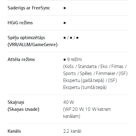
Saderīgs ar FreeSync
●
HGiG režīms
●
Spēļu optimizētājs
● / ● / ●
(VRR/ALLM/GameGenre)
Attēla režīms
● 9 režīmi
(Košs / Standarta / Eko / Filmas /
Sports / Spēles / Filmmaker / (ISF)
Ekspertu (gaišā telpā) / (ISF)
Ekspertu (tumšā telpā)
Skaļruņi
40 W
(Skaņas izvade)
(WF:20 W, 10 W katram
kanālam)
Kanāls
2.2 kanāli