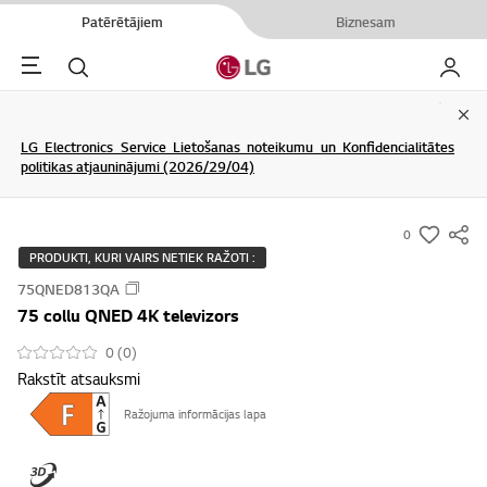
Patērētājiem
Biznesam
Menu
Meklēt
Mans L
Clo
LG Electronics Service Lietošanas noteikumu un Konfidencialitātes
politikas atjauninājumi (2026/29/04)
0
s
PRODUKTI, KURI VAIRS NETIEK RAŽOTI :
u
75QNED813QA
m
75 collu QNED 4K televizors
m
a
0 (0)
Rakstīt atsauksmi
r
y
Ražojuma informācijas lapa
-
w
i