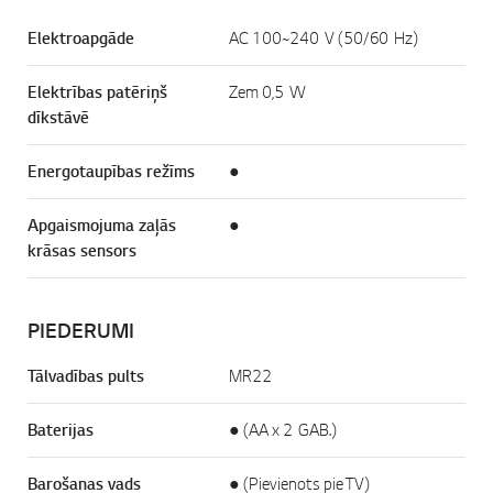
Elektroapgāde
AC 100~240 V (50/60 Hz)
Elektrības patēriņš
Zem 0,5 W
dīkstāvē
Energotaupības režīms
●
Apgaismojuma zaļās
●
krāsas sensors
PIEDERUMI
Tālvadības pults
MR22
Baterijas
● (AA x 2 GAB.)
Barošanas vads
● (Pievienots pie TV)