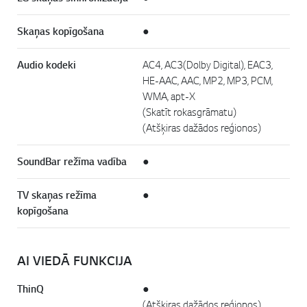
Skaņas kopīgošana
●
Audio kodeki
AC4, AC3(Dolby Digital), EAC3,
HE-AAC, AAC, MP2, MP3, PCM,
WMA, apt-X
(Skatīt rokasgrāmatu)
(Atšķiras dažādos reģionos)
SoundBar režīma vadība
●
TV skaņas režīma
●
kopīgošana
AI VIEDĀ FUNKCIJA
ThinQ
●
(Atšķiras dažādos reģionos)