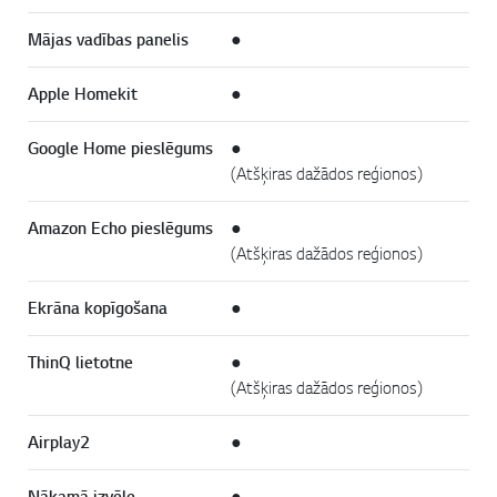
Mājas vadības panelis
●
Apple Homekit
●
Google Home pieslēgums
●
(Atšķiras dažādos reģionos)
Amazon Echo pieslēgums
●
(Atšķiras dažādos reģionos)
Ekrāna kopīgošana
●
ThinQ lietotne
●
(Atšķiras dažādos reģionos)
Airplay2
●
Nākamā izvēle
●