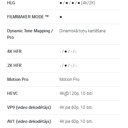
HLG
● / ● / ● / ● (4K/2K)
FILMMAKER MODE ™
●
Dynamic Tone Mapping /
Dinamiskā toņu kartēšana
Pro
4K HFR
- / ● / - / -
2K HFR
- / ● / - / -
Motion Pro
Motion Pro
HEVC
4K@120p, 10 biti
VP9 (video dekodētājs)
4K pie 60p, 10 biti
AV1 (video dekodētājs)
4K pie 60p, 10 biti