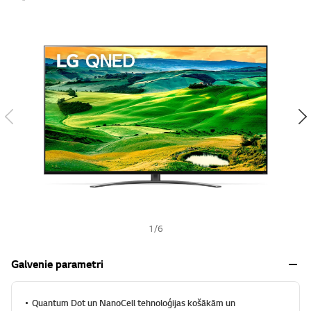
s
h
1
/
6
Galvenie parametri
Quantum Dot un NanoCell tehnoloģijas košākām un