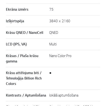
Ekrāna izmērs
75
Izšķirtspēja
3840 x 2160
Krāsu QNED / NanoCell
QNED
LCD (IPS, VA)
Multi
Krāsas / Plaša krāsu
Nano Color Pro
gamma
Krāsu attēlojuma biti /
●
Tehnoloģija Billion Rich
Colors
Kontrasts / Aptumšošana
lokālā aptumšošana