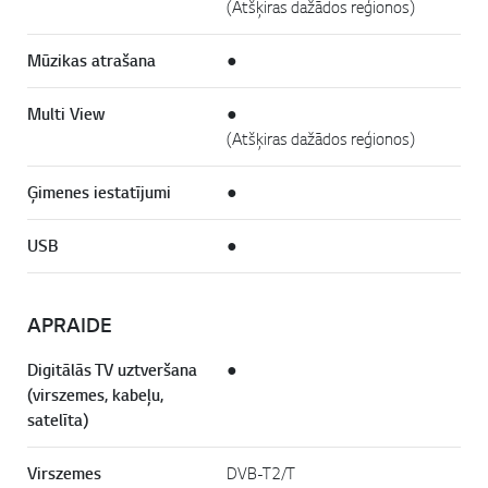
(Atšķiras dažādos reģionos)
Mūzikas atrašana
●
Multi View
●
(Atšķiras dažādos reģionos)
Ģimenes iestatījumi
●
USB
●
APRAIDE
Digitālās TV uztveršana
●
(virszemes, kabeļu,
satelīta)
Virszemes
DVB-T2/T