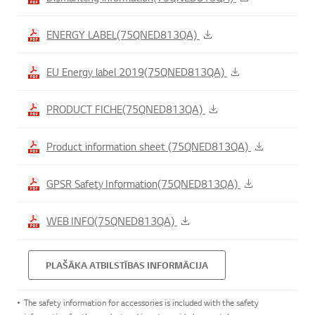
ENERGY LABEL(75QNED813QA)
EU Energy label 2019(75QNED813QA)
PRODUCT FICHE(75QNED813QA)
Product information sheet (75QNED813QA)
GPSR Safety Information(75QNED813QA)
WEB INFO(75QNED813QA)
PLAŠĀKA ATBILSTĪBAS INFORMĀCIJA
The safety information for accessories is included with the safety