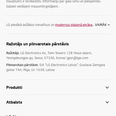
Daudzums ir ierobežots. Informāciju par gala cenu un pieejamību
lūdziet vietējiem mazumtirgotājiem.
LG piedāvā dažādus inovatīvus un
modernus plakanā ekrāna televizorus
VAIRĀK
, la
Ražotājs un pilnvarotais pārstāvis
Ražotājs
: LG Electronics Inc, Twin Towers 128 Yeoui-daero,
Yeongdeungpo-gu, Seoul, 07336, Korea/ gpsr@lge.com
Pilnvarotais pārstāvis
: SIA "LG Electronics Latvia", Gustava Zemgala
gatve 74A, Rīga, LV-1039, Latvia
Produkti
Atbalsts