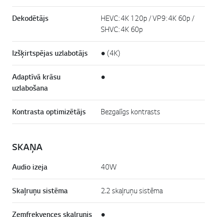
Dekodētājs
HEVC: 4K 120p / VP9: 4K 60p /
SHVC: 4K 60p
Izšķirtspējas uzlabotājs
● (4K)
Adaptīvā krāsu
●
uzlabošana
Kontrasta optimizētājs
Bezgalīgs kontrasts
SKAŅA
Audio izeja
40W
Skaļruņu sistēma
2.2 skaļruņu sistēma
Zemfrekvences skaļrunis
●