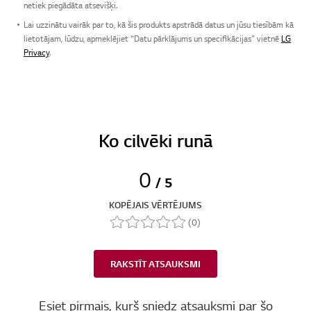
netiek piegādāta atsevišķi.
Lai uzzinātu vairāk par to, kā šis produkts apstrādā datus un jūsu tiesībām kā
lietotājam, lūdzu, apmeklējiet “Datu pārklājums un specifikācijas” vietnē
LG
Privacy
.
Ko cilvēki runā
0
/ 5
KOPĒJAIS VĒRTĒJUMS
(0)
RAKSTĪT ATSAUKSMI
Esiet pirmais, kurš sniedz atsauksmi par šo