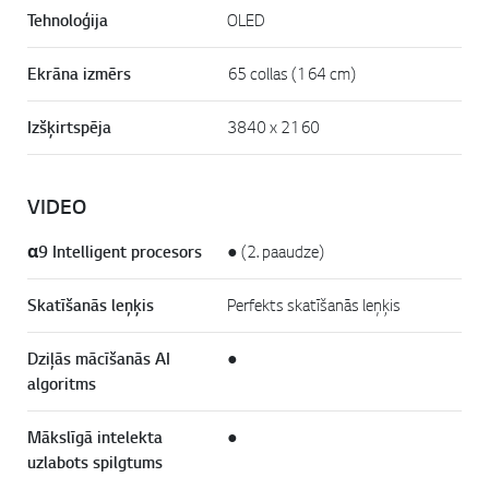
Tehnoloģija
OLED
Ekrāna izmērs
65 collas (164 cm)
Izšķirtspēja
3840 x 2160
VIDEO
α9 Intelligent procesors
● (2. paaudze)
Skatīšanās leņķis
Perfekts skatīšanās leņķis
Dziļās mācīšanās AI
●
algoritms
Mākslīgā intelekta
●
uzlabots spilgtums