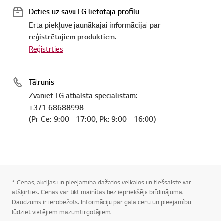
Doties uz savu LG lietotāja profilu
Ērta piekļuve jaunākajai informācijai par
reģistrētajiem produktiem.
Reģistrties
Tālrunis
Zvaniet LG atbalsta speciālistam:
+371 68688998
(Pr-Ce: 9:00 - 17:00, Pk: 9:00 - 16:00)
* Cenas, akcijas un pieejamība dažādos veikalos un tiešsaistē var
atšķirties. Cenas var tikt mainītas bez iepriekšēja brīdinājuma.
Daudzums ir ierobežots. Informāciju par gala cenu un pieejamību
lūdziet vietējiem mazumtirgotājiem.