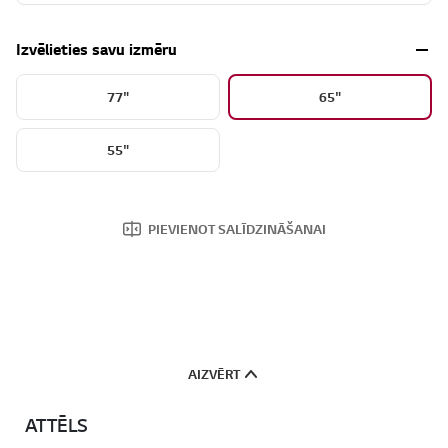
Izvēlieties savu izmēru
77"
65"
55"
PIEVIENOT SALĪDZINĀŠANAI
AIZVĒRT
ATTĒLS