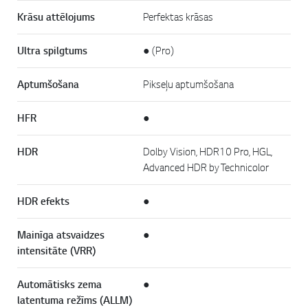
Krāsu attēlojums
Perfektas krāsas
Ultra spilgtums
● (Pro)
Aptumšošana
Pikseļu aptumšošana
HFR
●
HDR
Dolby Vision, HDR10 Pro, HGL,
Advanced HDR by Technicolor
HDR efekts
●
Mainīga atsvaidzes
●
intensitāte (VRR)
Automātisks zema
●
latentuma režīms (ALLM)