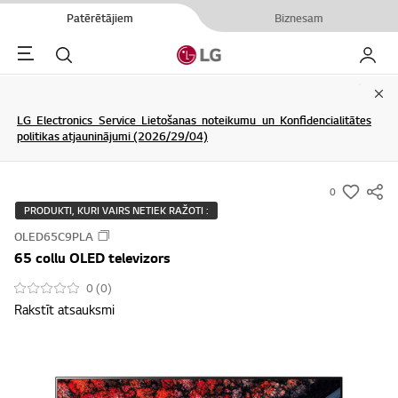
Patērētājiem
Biznesam
Menu
Meklēt
Mans L
Clo
LG Electronics Service Lietošanas noteikumu un Konfidencialitātes
politikas atjauninājumi (2026/29/04)
0
s
PRODUKTI, KURI VAIRS NETIEK RAŽOTI :
u
OLED65C9PLA
m
65 collu OLED televizors
m
a
0 (0)
Rakstīt atsauksmi
r
y
-
w
i