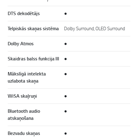
DTS dekodētājs
●
Telpiskās skaņas sistēma
Dolby Surround, OLED Surround
Dolby Atmos
●
Skaidras balss funkcija III
●
Mākslīgā intelekta
●
uzlabota skaņa
WiSA skaļruņi
●
Bluetooth audio
●
atskaņošana
Bezvadu skaņas
●