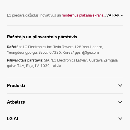
LG piedāvā dažādus inovatīvus un
modernus plakanā ekrāna televizorus
VAIRĀK
, la
Ražotājs un pilnvarotais pārstāvis
Ražotājs
: LG Electronics Inc, Twin Towers 128 Yeoui-daero,
Yeongdeungpo-gu, Seoul, 07336, Korea/ gpsr@lge.com
Pilnvarotais pārstāvis
: SIA "LG Electronics Latvia", Gustava Zemgala
gatve 74A, Rīga, LV-1039, Latvia
Produkti
Atbalsts
LG AI