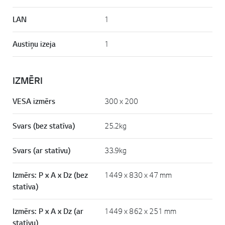
LAN
1
Austiņu izeja
1
IZMĒRI
VESA izmērs
300 x 200
Svars (bez statīva)
25.2kg
Svars (ar statīvu)
33.9kg
Izmērs: P x A x Dz (bez
1449 x 830 x 47 mm
statīva)
Izmērs: P x A x Dz (ar
1449 x 862 x 251 mm
statīvu)