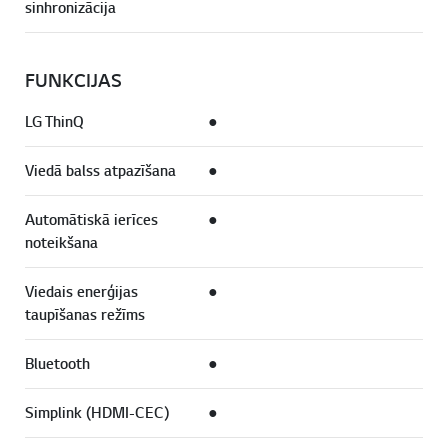
sinhronizācija
FUNKCIJAS
LG ThinQ
●
Viedā balss atpazīšana
●
Automātiskā ierīces
●
noteikšana
Viedais enerģijas
●
taupīšanas režīms
Bluetooth
●
Simplink (HDMI-CEC)
●