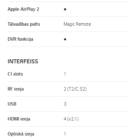
Apple AirPlay 2
●
Tālvadības pults
Magic Remote
DVR funkcija
●
INTERFEISS
CI slots
1
RF ieeja
2 (T2/C, S2)
USB
3
HDMI ieeja
4 (v2.1)
Optiskā izeja
1