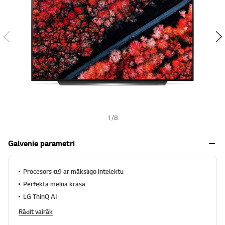
s
h
1
/
8
Galvenie parametri
Procesors α9 ar mākslīgo intelektu
Perfekta melnā krāsa
LG ThinQ AI
Rādīt vairāk