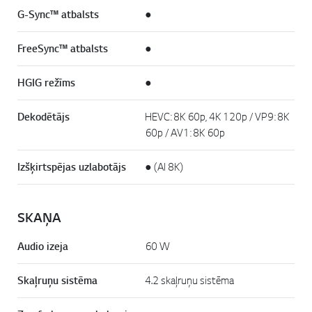
G-Sync™ atbalsts
●
FreeSync™ atbalsts
●
HGIG režīms
●
Dekodētājs
HEVC: 8K 60p, 4K 120p / VP9: 8K
60p / AV1: 8K 60p
Izšķirtspējas uzlabotājs
● (AI 8K)
SKAŅA
Audio izeja
60 W
Skaļruņu sistēma
4.2 skaļruņu sistēma