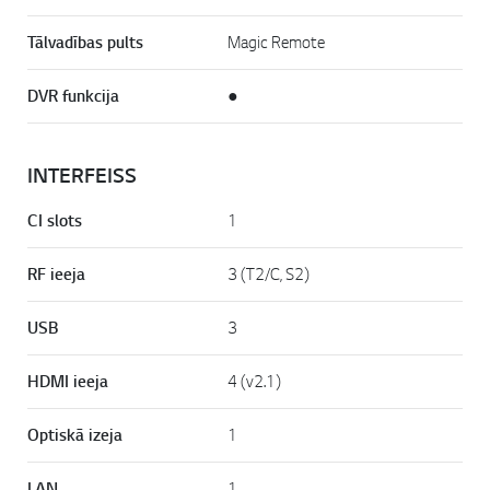
Tālvadības pults
Magic Remote
DVR funkcija
●
INTERFEISS
CI slots
1
RF ieeja
3 (T2/C, S2)
USB
3
HDMI ieeja
4 (v2.1)
Optiskā izeja
1
LAN
1