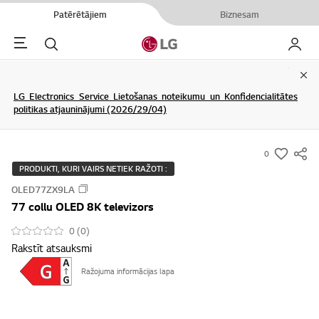
Patērētājiem
Biznesam
Menu
Meklēt
Mans L
Clo
LG Electronics Service Lietošanas noteikumu un Konfidencialitātes
politikas atjauninājumi (2026/29/04)
0
s
PRODUKTI, KURI VAIRS NETIEK RAŽOTI :
u
OLED77ZX9LA
m
77 collu OLED 8K televizors
m
a
0 (0)
Rakstīt atsauksmi
r
y
Ražojuma informācijas lapa
-
w
i