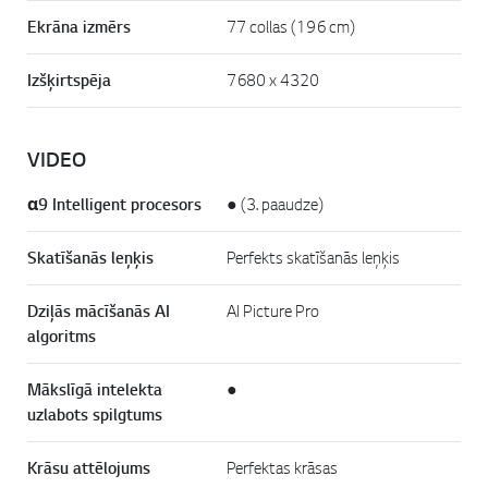
Ekrāna izmērs
77 collas (196 cm)
Izšķirtspēja
7680 x 4320
VIDEO
α9 Intelligent procesors
● (3. paaudze)
Skatīšanās leņķis
Perfekts skatīšanās leņķis
Dziļās mācīšanās AI
AI Picture Pro
algoritms
Mākslīgā intelekta
●
uzlabots spilgtums
Krāsu attēlojums
Perfektas krāsas