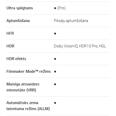
Ultra spilgtums
● (Pro)
Aptumšošana
Pikseļu aptumšošana
HFR
●
HDR
Dolby Vision IQ, HDR10 Pro, HGL
HDR efekts
●
Filmmaker Mode™ režīms
●
Mainīga atsvaidzes
●
intensitāte (VRR)
Automātisks zema
●
latentuma režīms (ALLM)