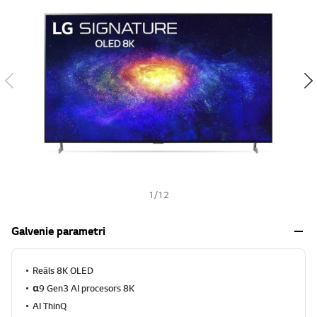
s
h
1
/
12
Galvenie parametri
Reāls 8K OLED
α9 Gen3 AI procesors 8K
AI ThinQ