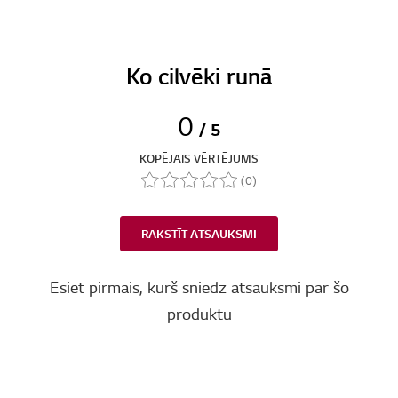
Ko cilvēki runā
0
/ 5
KOPĒJAIS VĒRTĒJUMS
(0)
RAKSTĪT ATSAUKSMI
Esiet pirmais, kurš sniedz atsauksmi par šo
produktu