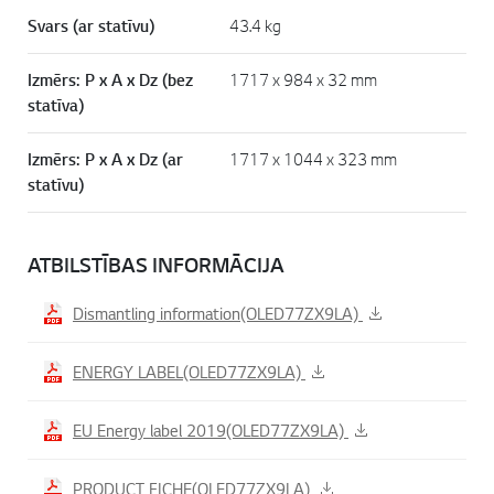
Svars (ar statīvu)
43.4 kg
Izmērs: P x A x Dz (bez
1717 x 984 x 32 mm
statīva)
Izmērs: P x A x Dz (ar
1717 x 1044 x 323 mm
statīvu)
ATBILSTĪBAS INFORMĀCIJA
Dismantling information(OLED77ZX9LA)
ENERGY LABEL(OLED77ZX9LA)
EU Energy label 2019(OLED77ZX9LA)
PRODUCT FICHE(OLED77ZX9LA)