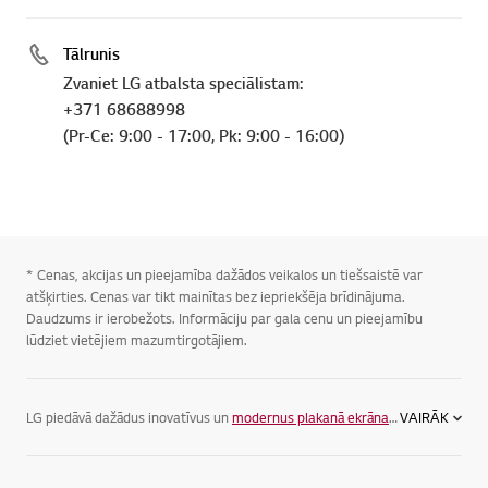
Tālrunis
Zvaniet LG atbalsta speciālistam:
+371 68688998
(Pr-Ce: 9:00 - 17:00, Pk: 9:00 - 16:00)
* Cenas, akcijas un pieejamība dažādos veikalos un tiešsaistē var
atšķirties. Cenas var tikt mainītas bez iepriekšēja brīdinājuma.
Daudzums ir ierobežots. Informāciju par gala cenu un pieejamību
lūdziet vietējiem mazumtirgotājiem.
LG piedāvā dažādus inovatīvus un
modernus plakanā ekrāna televizorus
VAIRĀK
, la