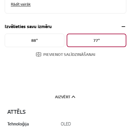
Rādīt vairāk
Izvēlieties savu izmēru
88"
77"
PIEVIENOT SALĪDZINĀŠANAI
AIZVĒRT
ATTĒLS
Tehnoloģija
OLED