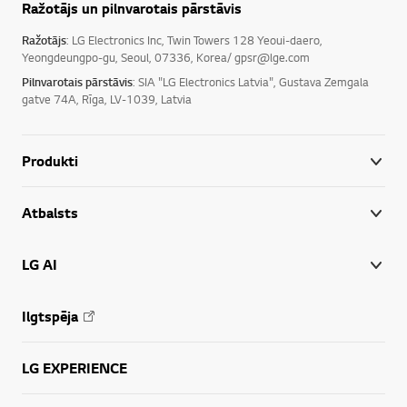
Ražotājs un pilnvarotais pārstāvis
Ražotājs
: LG Electronics Inc, Twin Towers 128 Yeoui-daero,
Yeongdeungpo-gu, Seoul, 07336, Korea/ gpsr@lge.com
Pilnvarotais pārstāvis
: SIA "LG Electronics Latvia", Gustava Zemgala
gatve 74A, Rīga, LV-1039, Latvia
Produkti
Atbalsts
LG AI
Ilgtspēja
LG EXPERIENCE