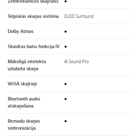
Zemfrekvences skaļrunis
●
Telpiskās skaņas sistēma
OLED Surround
Dolby Atmos
●
Skaidras balss funkcija IV
●
Mākslīgā intelekta
AI Sound Pro
uzlabota skaņa
WiSA skaļruņi
●
Bluetooth audio
●
atskaņošana
Bezvadu skaņas
●
sinhronizācija