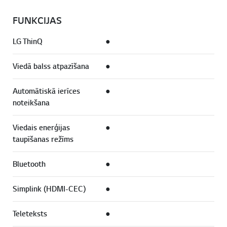
FUNKCIJAS
LG ThinQ
●
Viedā balss atpazīšana
●
Automātiskā ierīces
●
noteikšana
Viedais enerģijas
●
taupīšanas režīms
Bluetooth
●
Simplink (HDMI-CEC)
●
Teleteksts
●