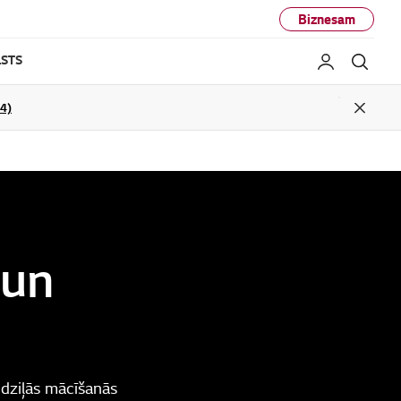
Biznesam
STS
Mans LG
Mekl
04)
Close
 un
 dziļās mācīšanās