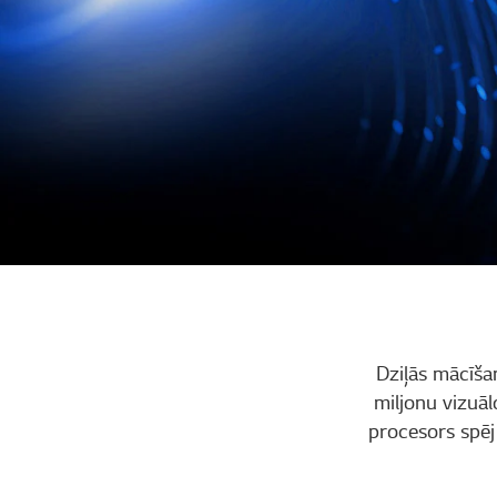
Dziļās mācīša
miljonu vizuāl
procesors spēj