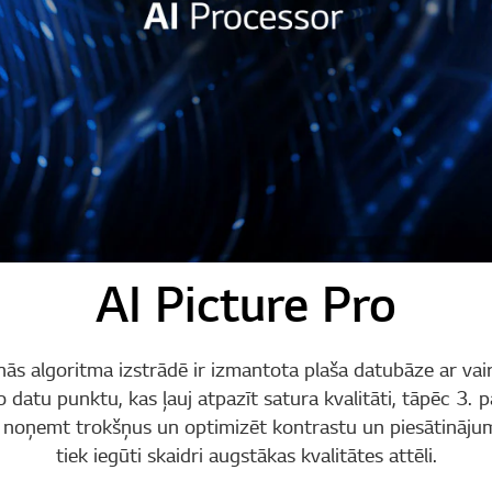
AI Picture Pro
nās algoritma izstrādē ir izmantota plaša datubāze ar vai
o datu punktu, kas ļauj atpazīt satura kvalitāti, tāpēc 3.
 noņemt trokšņus un optimizēt kontrastu un piesātinājum
tiek iegūti skaidri augstākas kvalitātes attēli.