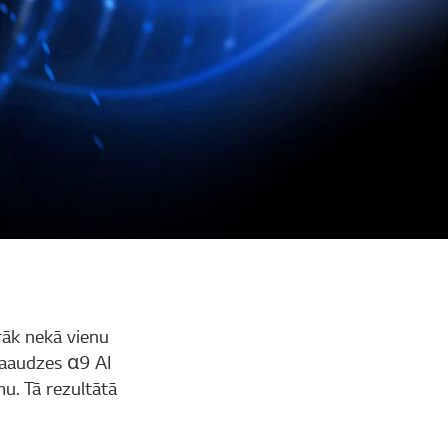
rāk nekā vienu
 paaudzes α9 AI
u. Tā rezultātā