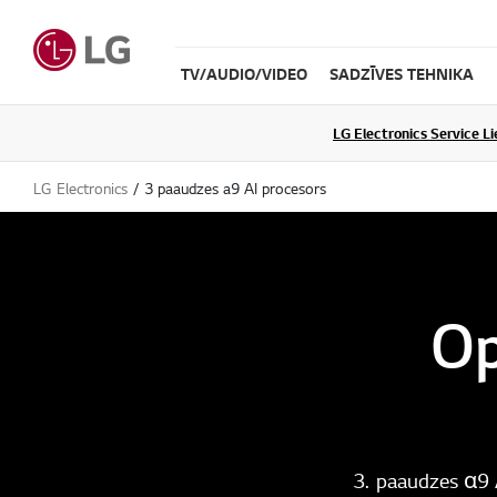
TV/AUDIO/VIDEO
SADZĪVES TEHNIKA
LG Electronics Service L
LG Electronics
3 paaudzes a9 AI procesors
Op
3. paaudzes α9 A