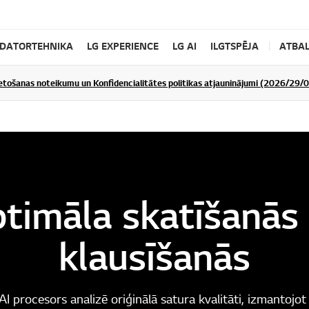
DATORTEHNIKA
LG EXPERIENCE
LG AI
ILGTSPĒJA
ATBAL
ietošanas noteikumu un Konfidencialitātes politikas atjauninājumi (2026/29/
timāla skatīšanās
klausīšanās
I procesors analizē oriģinālā satura kvalitāti, izmantojot