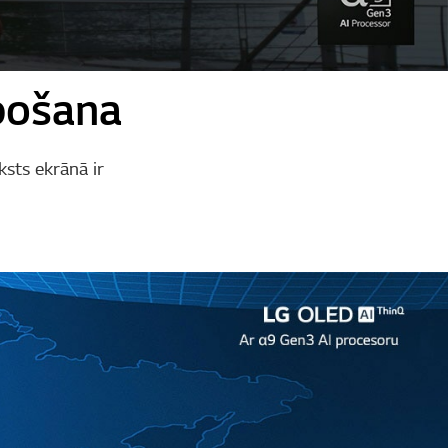
bošana
ksts ekrānā ir