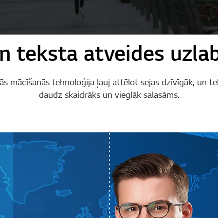
un teksta atveides uzla
ās mācīšanās tehnoloģija ļauj attēlot sejas dzīvīgāk, un te
daudz skaidrāks un vieglāk salasāms.