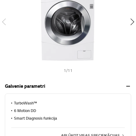
s
h
1
/
11
Galvenie parametri
TurboWash™
6 Motion DD
Smart Diagnosis funkcija
APLŪKOT VISAS SPECIFIKĀCIJAS