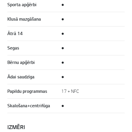
Sporta apģērbi
●
Klusā mazgāšana
●
Ātrā 14
●
Segas
●
Bērnu apģērbi
●
Ādai saudzīga
●
Papildu programmas
17 + NFC
Skalošana+centrifūga
●
IZMĒRI