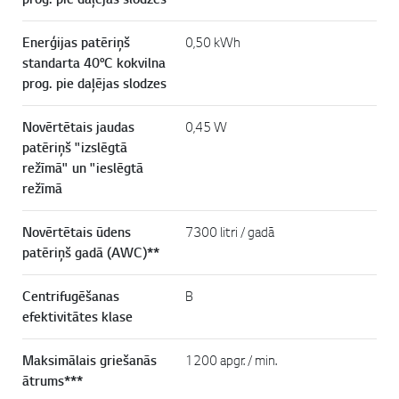
Enerģijas patēriņš
0,50 kWh
standarta 40°C kokvilna
prog. pie daļējas slodzes
Novērtētais jaudas
0,45 W
patēriņš "izslēgtā
režīmā" un "ieslēgtā
režīmā
Novērtētais ūdens
7300 litri / gadā
patēriņš gadā (AWC)**
Centrifugēšanas
B
efektivitātes klase
Maksimālais griešanās
1200 apgr. / min.
ātrums***