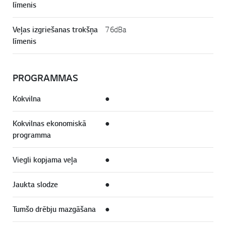
līmenis
Veļas izgriešanas trokšņa
76dBa
līmenis
PROGRAMMAS
Kokvilna
●
Kokvilnas ekonomiskā
●
programma
Viegli kopjama veļa
●
Jaukta slodze
●
Tumšo drēbju mazgāšana
●