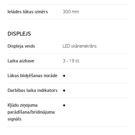
Ielādes lūkas izmērs
300 mm
DISPLEJS
Displeja veids
LED skārienekrāns
Laika aizkave
3 - 19 st.
Lūkas bloķēšanas norāde
●
Darbības laika indikators
●
Kļūdu ziņojuma
●
parādīšana/brīdinājuma
signāls