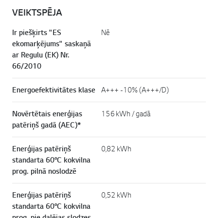
VEIKTSPĒJA
Ir piešķirts "ES
Nē
ekomarķējums" saskaņā
ar Regulu (EK) Nr.
66/2010
Energoefektivitātes klase
A+++ -10% (A+++/D)
Novērtētais enerģijas
156 kWh / gadā
patēriņš gadā (AEC)*
Enerģijas patēriņš
0,82 kWh
standarta 60°C kokvilna
prog. pilnā noslodzē
Enerģijas patēriņš
0,52 kWh
standarta 60°C kokvilna
prog. pie daļējas slodzes