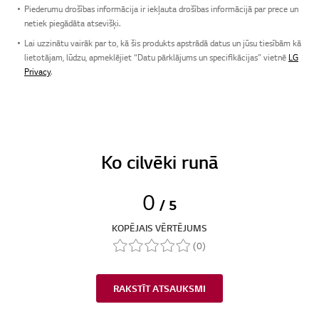
Piederumu drošības informācija ir iekļauta drošības informācijā par prece un
netiek piegādāta atsevišķi.
Lai uzzinātu vairāk par to, kā šis produkts apstrādā datus un jūsu tiesībām kā
lietotājam, lūdzu, apmeklējiet “Datu pārklājums un specifikācijas” vietnē
LG
Privacy
.
Ko cilvēki runā
0
/ 5
KOPĒJAIS VĒRTĒJUMS
(0)
RAKSTĪT ATSAUKSMI