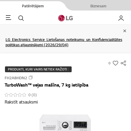
Patērētājiem
Biznesam
Menu
Meklēt
Mans L
Clo
LG Electronics Service Lietošanas noteikumu un Konfidencialitātes
politikas atjauninājumi (2026/29/04)
0
s
PRODUKTI, KURI VAIRS NETIEK RAŽOTI :
u
FH2A8HDN2
m
TurboWash™ veļas mašīna, 7 kg ietilpība
m
a
0 (0)
Rakstīt atsauksmi
r
y
-
w
i