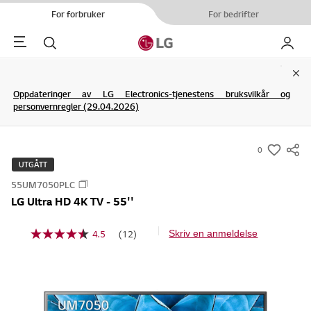
For forbruker
For bedrifter
Menu
Søk
My LG
Clo
Oppdateringer av LG Electronics-tjenestens bruksvilkår og
personvernregler (29.04.2026)
0
s
UTGÅTT
u
55UM7050PLC
m
LG Ultra HD 4K TV - 55''
m
a
4.5
(12)
Skriv en anmeldelse
L
r
e
y
s
1
-
2
w
o
m
i