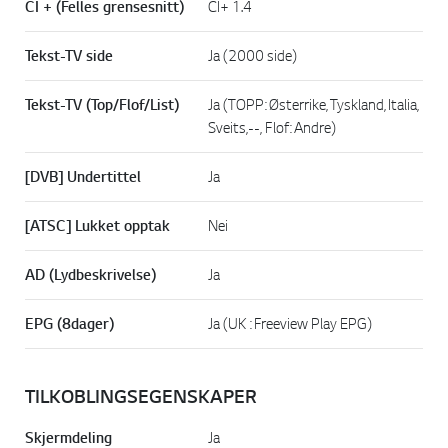
CI + (Felles grensesnitt)
CI+ 1.4
Tekst-TV side
Ja (2000 side)
Tekst-TV (Top/Flof/List)
Ja (TOPP: Østerrike, Tyskland, Italia,
Sveits,--, Flof: Andre)
[DVB] Undertittel
Ja
[ATSC] Lukket opptak
Nei
AD (Lydbeskrivelse)
Ja
EPG (8dager)
Ja (UK : Freeview Play EPG)
TILKOBLINGSEGENSKAPER
Skjermdeling
Ja