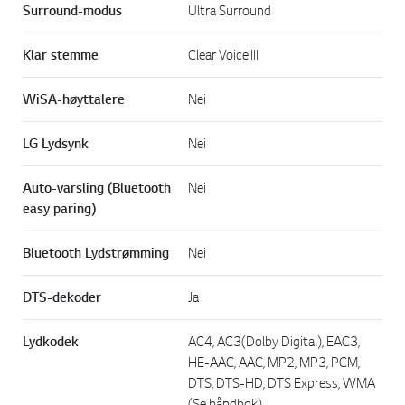
Surround-modus
Ultra Surround
Klar stemme
Clear Voice III
WiSA-høyttalere
Nei
LG Lydsynk
Nei
Auto-varsling (Bluetooth
Nei
easy paring)
Bluetooth Lydstrømming
Nei
DTS-dekoder
Ja
Lydkodek
AC4, AC3(Dolby Digital), EAC3,
HE-AAC, AAC, MP2, MP3, PCM,
DTS, DTS-HD, DTS Express, WMA
(Se håndbok)