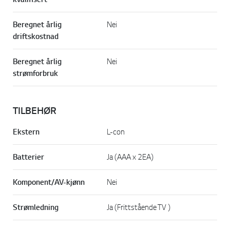
Beregnet årlig
Nei
driftskostnad
Beregnet årlig
Nei
strømforbruk
TILBEHØR
Ekstern
L-con
Batterier
Ja (AAA x 2EA)
Komponent/AV-kjønn
Nei
Strømledning
Ja (Frittstående TV )