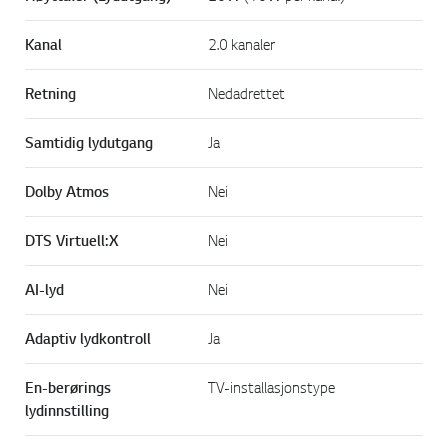
Kanal
2.0 kanaler
Retning
Nedadrettet
Samtidig lydutgang
Ja
Dolby Atmos
Nei
DTS Virtuell:X
Nei
AI-lyd
Nei
Adaptiv lydkontroll
Ja
En-berørings
TV-installasjonstype
lydinnstilling