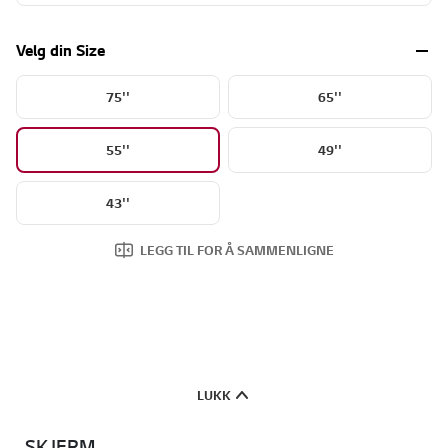
Velg din Size
75''
65''
55''
49''
43''
LEGG TIL FOR Å SAMMENLIGNE
LUKK
SKJERM