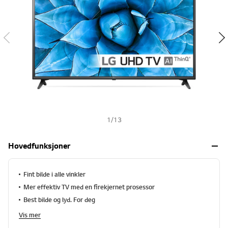
t
s
a
l
h
e
r
.
S
a
m
m
e
s
i
d
e
1
/
13
l
e
n
Hovedfunksjoner
k
e
.
Fint bilde i alle vinkler
Mer effektiv TV med en firekjernet prosessor
Best bilde og lyd. For deg
Vis mer