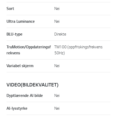
Sort
Nei
Ultra Luminance
Nei
BLU-type
Direkte
TruMotion/Oppdateringsf
TM100 (oppfriskingsfrekvens
rekvens
50Hz)
Variabel skjerm
Nei
VIDEO(BILDEKVALITET)
Dyptlærende AI bilde
Nei
AI-lysstyrke
Nei