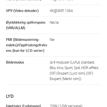
VP9 (Video dekoder)
4K@60P, 10bit
Øyeblikkelig spillrespons
Nei/Ja
(VRR/ALLM)
PMI (Bildemastering-
Nei
indeks)/Oppfriskingsfrekv
ens (kun for LCD-serier)
Bildemodus
Ja 9 moduser (Livfull, standard,
Øko, Kino, Sport, Spill, HDR-effekt,
(ISF) Ekspert (Lyst rom), (ISF)
Ekspert (Mørkt rom))
LYD
Høyttaler (Lydutgang)
20W (10W per kanal)