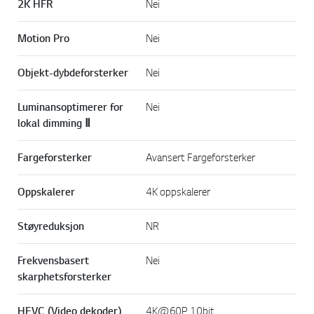
2K HFR
Nei
Motion Pro
Nei
Objekt-dybdeforsterker
Nei
Luminansoptimerer for
Nei
lokal dimming Ⅱ
Fargeforsterker
Avansert Fargeforsterker
Oppskalerer
4K oppskalerer
Støyreduksjon
NR
Frekvensbasert
Nei
skarphetsforsterker
HEVC (Video dekoder)
4K@60P, 10bit