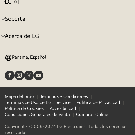
LG AI
Alternar
menú
Soporte
Alternar
menú
Acerca de LG
Alternar
menú
Panama, Español
Mapa del Sitio
Términos y Condiciones
Términos de Uso de LGE Service
Política de Privacidad
Política de Cookies
Accesibilidad
Condiciones Generales de Venta
Comprar Online
Copyright © 2009-2024 LG Electronics. Todos los derechos
reservados