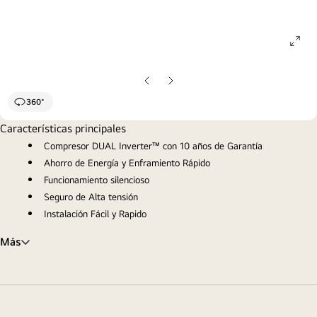
ope
gall
pop
Diapositiva
Siguiente
anterior
diapositiva
360°
Características principales
Compresor DUAL Inverter™ con 10 años de Garantía
Ahorro de Energía y Enframiento Rápido
Funcionamiento silencioso
Seguro de Alta tensión
Instalación Fácil y Rapido
Más