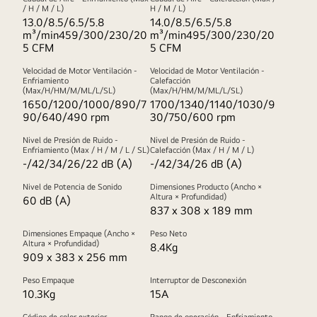
/ H / M / L)
H / M / L)
13.0/8.5/6.5/5.8
14.0/8.5/6.5/5.8
m³/min459/300/230/20
m³/min495/300/230/20
5 CFM
5 CFM
Velocidad de Motor Ventilación -
Velocidad de Motor Ventilación -
Enfriamiento
Calefacción
(Max/H/HM/M/ML/L/SL)
(Max/H/HM/M/ML/L/SL)
1650/1200/1000/890/7
1700/1340/1140/1030/9
90/640/490 rpm
30/750/600 rpm
Nivel de Presión de Ruido -
Nivel de Presión de Ruido -
Enfriamiento (Max / H / M / L / SL)
Calefacción (Max / H / M / L)
-/42/34/26/22 dB (A)
-/42/34/26 dB (A)
Nivel de Potencia de Sonido
Dimensiones Producto (Ancho ×
Altura × Profundidad)
60 dB (A)
837 x 308 x 189 mm
Dimensiones Empaque (Ancho ×
Peso Neto
Altura × Profundidad)
8.4Kg
909 x 383 x 256 mm
Peso Empaque
Interruptor de Desconexión
10.3Kg
15A