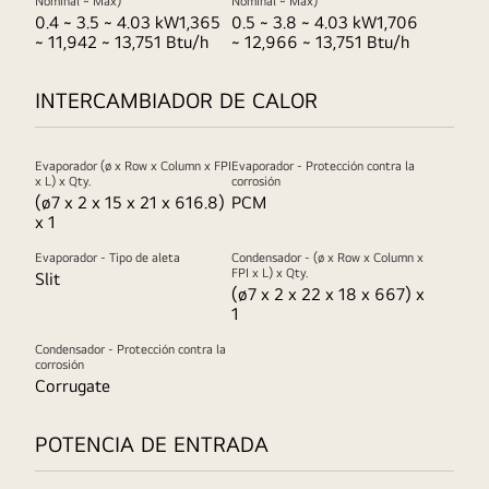
Nominal ~ Max)
Nominal ~ Max)
0.4 ~ 3.5 ~ 4.03 kW1,365
0.5 ~ 3.8 ~ 4.03 kW1,706
~ 11,942 ~ 13,751 Btu/h
~ 12,966 ~ 13,751 Btu/h
INTERCAMBIADOR DE CALOR
Evaporador (ø x Row x Column x FPI
Evaporador - Protección contra la
x L) x Qty.
corrosión
(ø7 x 2 x 15 x 21 x 616.8)
PCM
x 1
Evaporador - Tipo de aleta
Condensador - (ø x Row x Column x
FPI x L) x Qty.
Slit
(ø7 x 2 x 22 x 18 x 667) x
1
Condensador - Protección contra la
corrosión
Corrugate
POTENCIA DE ENTRADA