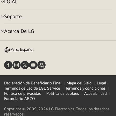
LG AI
alternar
menú
Soporte
alternar
menú
Acerca De LG
alternar
menú
Perú, Español
Declaración de Beneficiario Final
Mapa del Sitio
Legal
Términos de uso de LGE Service
Términos y condiciones
Política de privacidad
Política de cookies
Accesibilidad
Formulario ARCO
Copyright © 2009-2024 LG Electronics. Todos los derechos
reservados