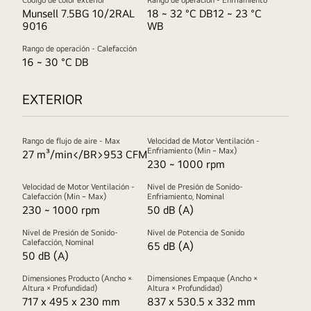
Código de color exterior
Rango de operación - Enfriamiento
Munsell 7.5BG 10/2RAL
18 ~ 32 °C DB12 ~ 23 °C
9016
WB
Rango de operación - Calefacción
16 ~ 30 °C DB
EXTERIOR
Rango de flujo de aire - Max
Velocidad de Motor Ventilación -
Enfriamiento (Min ~ Max)
27 m³/min</BR>953 CFM
230 ~ 1000 rpm
Velocidad de Motor Ventilación -
Nivel de Presión de Sonido-
Calefacción (Min ~ Max)
Enfriamiento, Nominal
230 ~ 1000 rpm
50 dB (A)
Nivel de Presión de Sonido-
Nivel de Potencia de Sonido
Calefacción, Nominal
65 dB (A)
50 dB (A)
Dimensiones Producto (Ancho ×
Dimensiones Empaque (Ancho ×
Altura × Profundidad)
Altura × Profundidad)
717 x 495 x 230 mm
837 x 530.5 x 332 mm