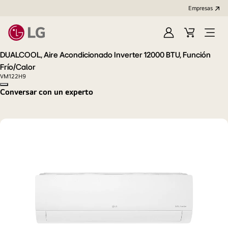
Empresas
Iniciar
Cart
Open
Sesión
Menu
DUALCOOL, Aire Acondicionado Inverter 12000 BTU, Función
Frío/Calor
VM122H9
Copy model name
Conversar con un experto