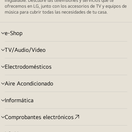
inigualable. Descubre las televisiones y servicios que te
ofrecemos en LG, junto con los accesorios de TV y equipos de
música para cubrir todas las necesidades de tu casa.
e-Shop
alternar
menú
TV/Audio/Video
alternar
menú
Electrodomésticos
alternar
menú
Aire Acondicionado
alternar
menú
Informática
alternar
menú
Comprobantes electrónicos
alternar
menú