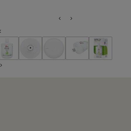
Diapositiva
Siguiente
anterior
diapositiva
Diapositiva
anterior
Siguiente
diapositiva