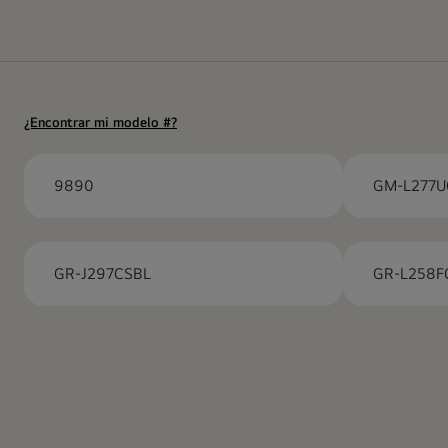
¿Encontrar mi modelo #?
9890
GM-L277
GR-J297CSBL
GR-L258F