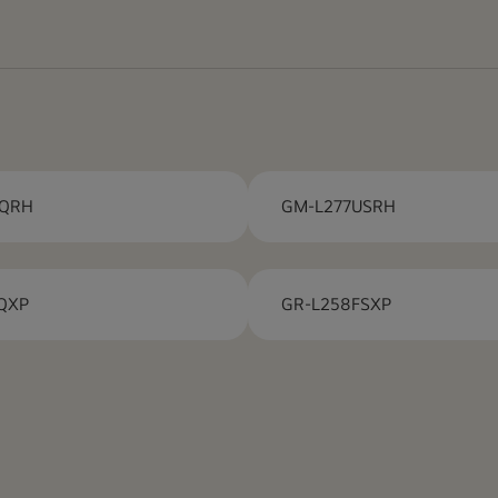
UQRH
GM-L277USRH
QXP
GR-L258FSXP