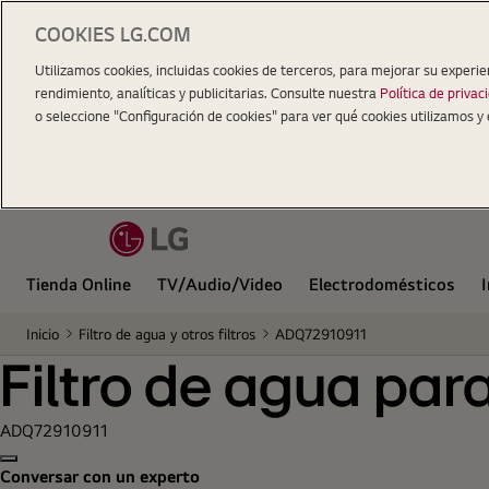
COOKIES LG.COM
Filtro de agua para refrigeradores LT500P (6 mese
Utilizamos cookies, incluidas cookies de terceros, para mejorar su experie
rendimiento, analíticas y publicitarias. Consulte nuestra
Política de privac
o seleccione "Configuración de cookies" para ver qué cookies utilizamos y 
Tienda Online
TV/Audio/Video
Electrodomésticos
Inicio
Filtro de agua y otros filtros
ADQ72910911
Filtro de agua par
ADQ72910911
Copy model name
Conversar con un experto