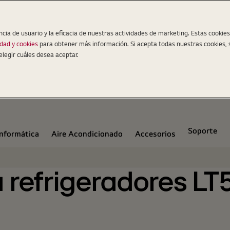
s)
ncia de usuario y la eficacia de nuestras actividades de marketing. Estas cookie
idad y cookies
para obtener más información. Si acepta todas nuestras cookies, 
elegir cuáles desea aceptar.
Soporte
Informática
Aire Acondicionado
Accesorios
a refrigeradores L