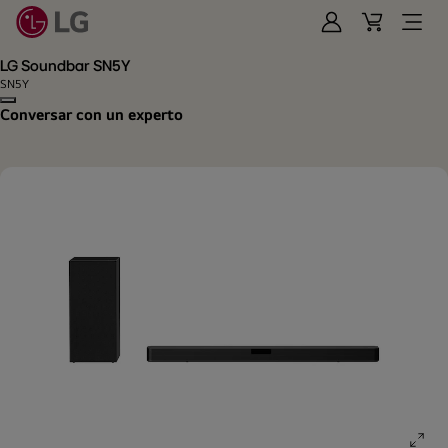
Iniciar
Cart
Open
Sesión
Menu
LG Soundbar SN5Y
SN5Y
Copy model name
Conversar con un experto