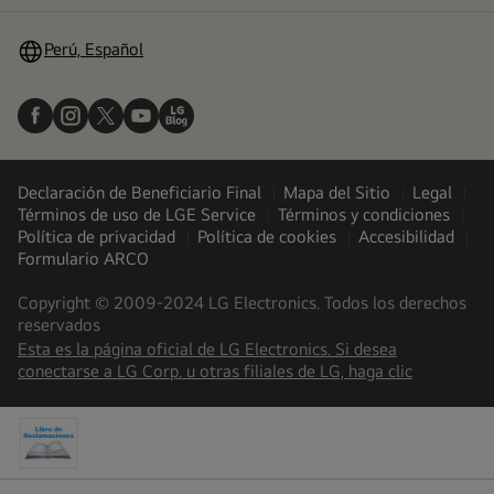
menú
Perú, Español
Declaración de Beneficiario Final
Mapa del Sitio
Legal
Términos de uso de LGE Service
Términos y condiciones
Política de privacidad
Política de cookies
Accesibilidad
Formulario ARCO
Copyright © 2009-2024 LG Electronics. Todos los derechos
reservados
Esta es la página oficial de LG Electronics. Si desea
(
opens
conectarse a LG Corp. u otras filiales de LG, haga clic
in
a
new
tab
)