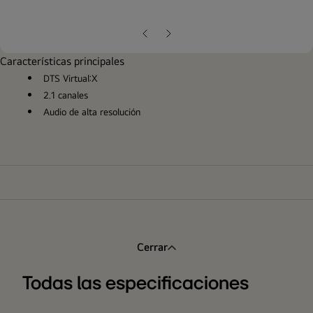
ope
gall
pop
Diapositiva
Siguiente
anterior
diapositiva
Características principales
DTS Virtual:X
2.1 canales
Audio de alta resolución
Cerrar
Todas las especificaciones