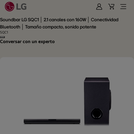
Iniciar
Cart
Open
Sesión
Menu
Soundbar LG SQC1 │ 2.1 canales con 160W │ Conectividad
Bluetooth │ Tamaño compacto, sonido potente
SQC1
Copy model name
Conversar con un experto