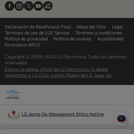
Declaración de Beneficiario Final
Mapa del Sitio
Legal
Términos de uso de LGE Service
Términos y condiciones
Política de privacidad
Política de cookies
Accesibilidad
Formulario ARCO
Copyright © 2009-2024 LG Electronics. Todos los derechos
reservados
Esta es la página oficial de LG Electronics. Si desea
(
opens
conectarse a LG Corp. u otras filiales de LG, haga clic
in
a
new
tab
)
LG Jeong-Do Management Ethics hotline
(
opens
MENÚ
in
a
RÁPI