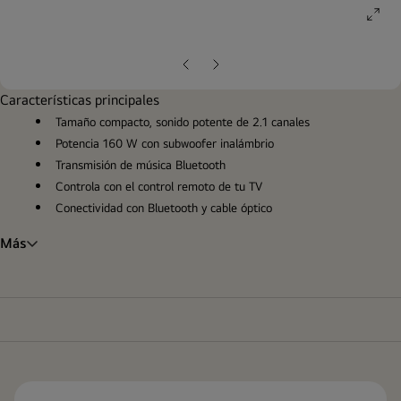
ope
gall
pop
Diapositiva
Siguiente
anterior
diapositiva
Características principales
Tamaño compacto, sonido potente de 2.1 canales
Potencia 160 W con subwoofer inalámbrio
Transmisión de música Bluetooth
Controla con el control remoto de tu TV
Conectividad con Bluetooth y cable óptico
Más