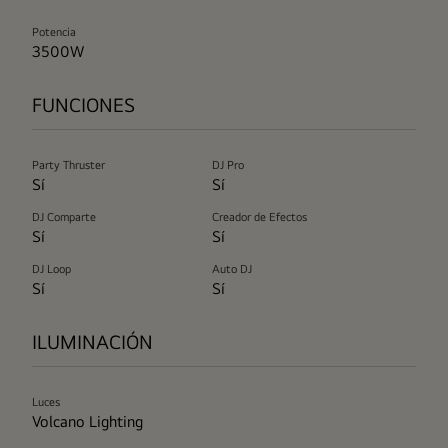
Potencia
3500W
FUNCIONES
Party Thruster
DJ Pro
Sí
Sí
DJ Comparte
Creador de Efectos
Sí
Sí
DJ Loop
Auto DJ
Sí
Sí
ILUMINACIÓN
Luces
Volcano Lighting