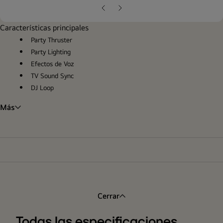
pop
Diapositiva
Siguiente
anterior
diapositiva
Características principales
Party Thruster
Party Lighting
Efectos de Voz
TV Sound Sync
DJ Loop
Más
Cerrar
Todas las especificaciones