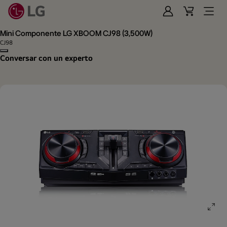
Iniciar
Cart
Open
Sesión
Menu
Mini Componente LG XBOOM CJ98 (3,500W)
CJ98
Copy model name
Conversar con un experto
ope
gall