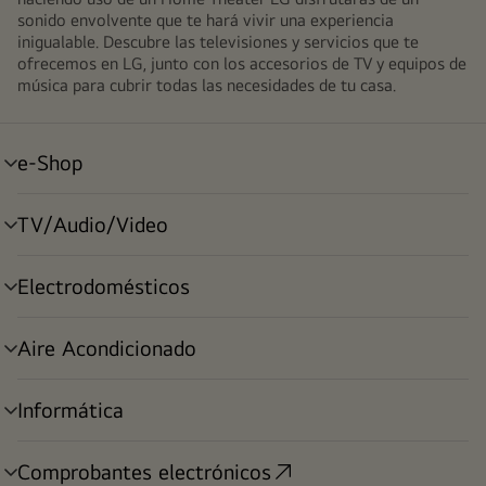
sonido envolvente que te hará vivir una experiencia
inigualable. Descubre las televisiones y servicios que te
ofrecemos en LG, junto con los accesorios de TV y equipos de
música para cubrir todas las necesidades de tu casa.
e-Shop
alternar
menú
TV/Audio/Video
alternar
menú
Electrodomésticos
alternar
menú
Aire Acondicionado
alternar
menú
Informática
alternar
menú
Comprobantes electrónicos
alternar