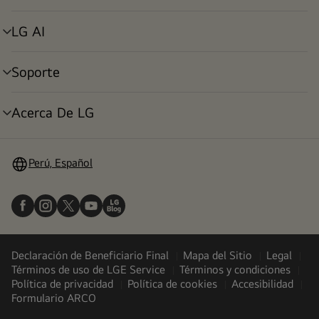
menú
LG AI
alternar
menú
Soporte
alternar
menú
Acerca De LG
alternar
menú
Perú, Español
Declaración de Beneficiario Final
Mapa del Sitio
Legal
Términos de uso de LGE Service
Términos y condiciones
Política de privacidad
Política de cookies
Accesibilidad
Formulario ARCO