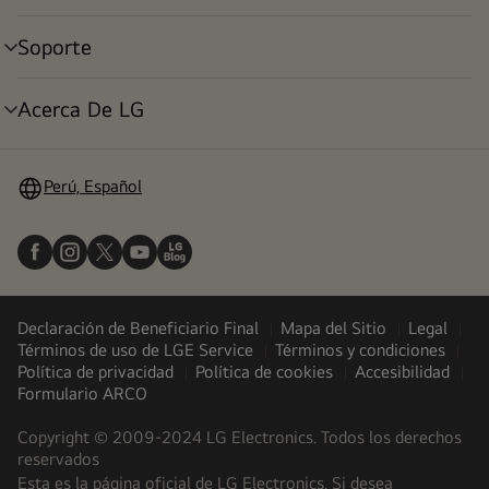
menú
Soporte
alternar
menú
Acerca De LG
alternar
menú
Perú, Español
Declaración de Beneficiario Final
Mapa del Sitio
Legal
Términos de uso de LGE Service
Términos y condiciones
Política de privacidad
Política de cookies
Accesibilidad
Formulario ARCO
Copyright © 2009-2024 LG Electronics. Todos los derechos
reservados
Esta es la página oficial de LG Electronics. Si desea