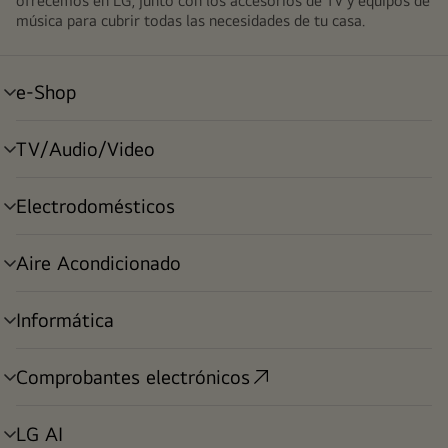
ofrecemos en LG, junto con los accesorios de TV y equipos de
música para cubrir todas las necesidades de tu casa.
e-Shop
alternar
menú
TV/Audio/Video
alternar
menú
Electrodomésticos
alternar
menú
Aire Acondicionado
alternar
menú
Informática
alternar
menú
Comprobantes electrónicos
alternar
menú
LG AI
alternar