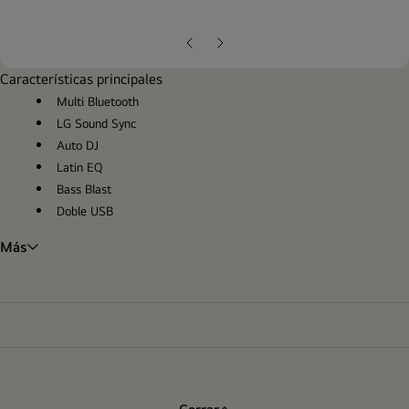
ope
gall
pop
Diapositiva
Siguiente
anterior
diapositiva
Características principales
Multi Bluetooth
LG Sound Sync
Auto DJ
Latin EQ
Bass Blast
Doble USB
Más