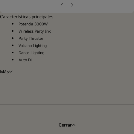
pop
Diapositiva
Siguiente
anterior
diapositiva
Características principales
Potencia 3300W
Wireless Party link
Party Thruster
Volcano Lighting
Dance Lighting
Auto DJ
Más
Cerrar