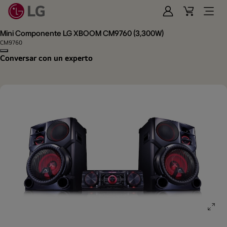
Iniciar
Cart
Open
Sesión
Menu
Mini Componente LG XBOOM CM9760 (3,300W)
CM9760
Copy model name
Conversar con un experto
ope
gall