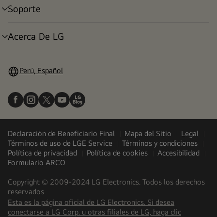
Soporte
alternar
menú
Acerca De LG
alternar
menú
Perú, Español
Declaración de Beneficiario Final
Mapa del Sitio
Legal
Términos de uso de LGE Service
Términos y condiciones
Política de privacidad
Política de cookies
Accesibilidad
Formulario ARCO
Copyright © 2009-2024 LG Electronics. Todos los derechos
reservados
Esta es la página oficial de LG Electronics. Si desea
(
opens
conectarse a LG Corp. u otras filiales de LG, haga clic