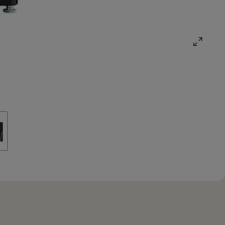
open
gallery
popup