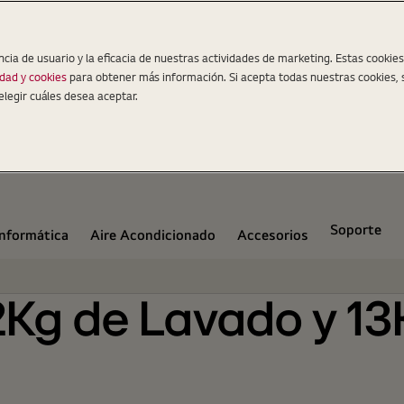
, AI DD™ y ThinQ
ncia de usuario y la eficacia de nuestras actividades de marketing. Estas cookie
idad y cookies
para obtener más información. Si acepta todas nuestras cookies, 
elegir cuáles desea aceptar.
Soporte
Informática
Aire Acondicionado
Accesorios
Kg de Lavado y 13