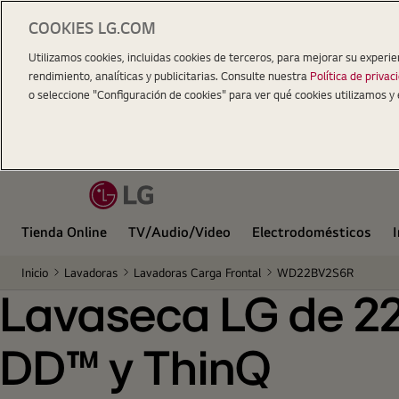
COOKIES LG.COM
Lavaseca LG de 22Kg de Lavado y 13Kg de Secado
Utilizamos cookies, incluidas cookies de terceros, para mejorar su experie
rendimiento, analíticas y publicitarias. Consulte nuestra
Política de privac
o seleccione "Configuración de cookies" para ver qué cookies utilizamos y 
Tienda Online
TV/Audio/Video
Electrodomésticos
Inicio
Lavadoras
Lavadoras Carga Frontal
WD22BV2S6R
Lavaseca LG de 22
DD™ y ThinQ