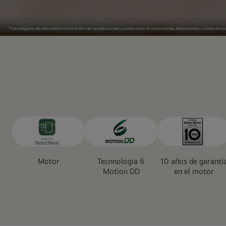
Simulador
LG
Motor
Tecnnología 6
10 años de garantí
Motion DD
en el motor