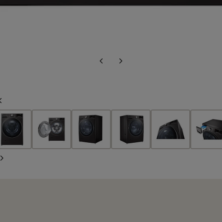
Diapositiva
Siguiente
anterior
diapositiva
Diapositiva
anterior
Siguiente
diapositiva