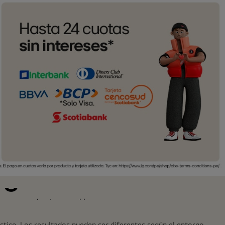
igiene
en causar alergias o problemas
tico. Los resultados pueden ser diferentes según el entorno.