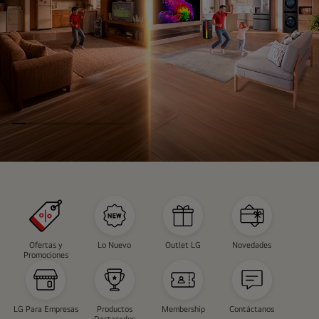
INSTAVIEW
CAMPAÑA
Ofertas y
Lo Nuevo
Outlet LG
Novedades
Promociones
LG Para Empresas
Productos
Membership
Contáctanos