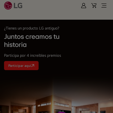
Iniciar
Cart
Open
Sesión
Menu
LG
¿Tienes un producto LG antiguo?
Juntos creamos tu
historia
Participa por 4 increíbles premios
Participar aquí
Juntos
creamos
tu<br>
historia