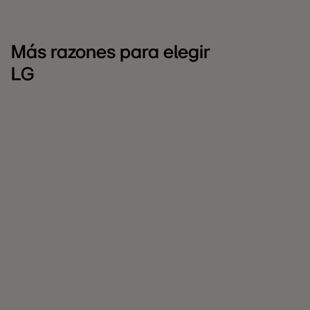
Más razones para elegir
LG
LG
C
para
L
empresas