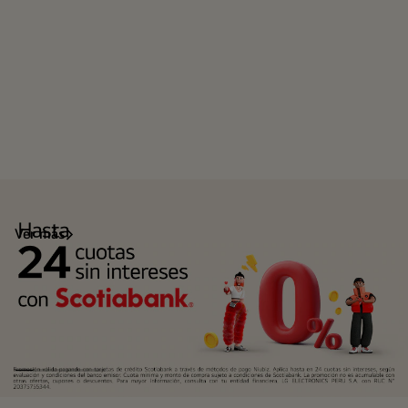
Ver más
Scotiabank