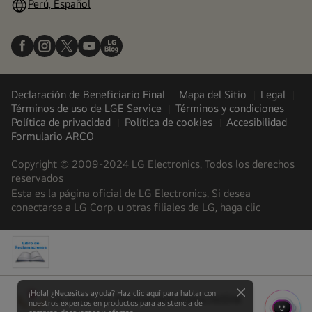
Perú, Español
Declaración de Beneficiario Final
Mapa del Sitio
Legal
Términos de uso de LGE Service
Términos y condiciones
Política de privacidad
Política de cookies
Accesibilidad
Formulario ARCO
Copyright © 2009-2024 LG Electronics. Todos los derechos
reservados
Esta es la página oficial de LG Electronics. Si desea
(
opens
conectarse a LG Corp. u otras filiales de LG, haga clic
in
a
new
tab
)
¡Hola! ¿Necesitas ayuda? Haz clic aquí para hablar con
LG Jeong-Do Management Ethics hotline
close
(
opens
nuestros expertos en productos para asistencia de