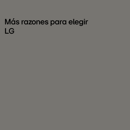
Más razones para elegir
LG
LG
C
para
L
empresas