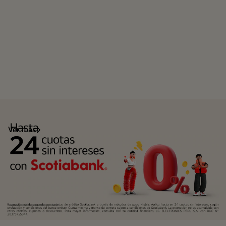
Ver más
Scotiabank