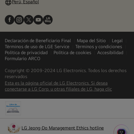
Perú, Español
Declaración de Beneficiario Final
Mapa del Sitio
Legal
Términos de uso de LGE Service
Términos y condiciones
Política de privacidad
Política de cookies
Accesibilidad
Formulario ARCO
Copyright © 2009-2024 LG Electronics. Todos los derechos
reservados
Esta es la página oficial de LG Electronics. Si desea
(
opens
conectarse a LG Corp. u otras filiales de LG, haga clic
in
a
new
tab
)
LG Jeong-Do Management Ethics hotline
(
opens