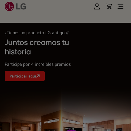
Iniciar
Cart
Open
Sesión
Menu
LG
¿Tienes un producto LG antiguo?
Juntos creamos tu
historia
Participa por 4 increíbles premios
Participar aquí
Juntos
creamos
tu<br>
historia