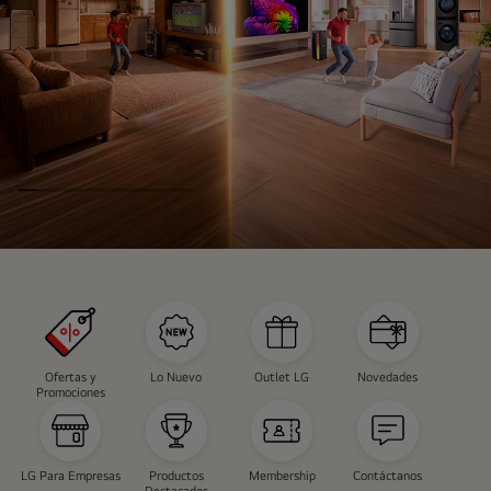
INSTAVIEW
CAMPAÑA
Ofertas y
Lo Nuevo
Outlet LG
Novedades
Promociones
LG Para Empresas
Productos
Membership
Contáctanos