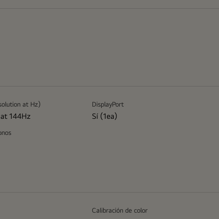
olution at Hz)
DisplayPort
at 144Hz
Sí (1ea)
onos
Calibración de color