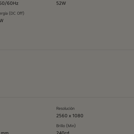
 50/60Hz
52W
rgía (DC Off)
3W
Resolución
2560 x 1080
Brillo (Min)
0 mm
240cd