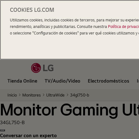
COOKIES LG.COM
Monitor Gaming UltraWide™ 21:9 de 34"
Utilizamos cookies, incluidas cookies de terceros, para mejorar su experie
rendimiento, analíticas y publicitarias. Consulte nuestra
Política de privac
o seleccione "Configuración de cookies" para ver qué cookies utilizamos y 
Tienda Online
TV/Audio/Video
Electrodomésticos
Inicio
Monitores
UltraWide
34gl750-b
Monitor Gaming Ul
34GL750-B
Copy model name
Conversar con un experto