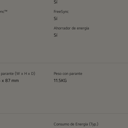
Sí
ync™
FreeSync
Sí
Ahorrador de energía
Sí
 parante (W x H x D)
Peso con parante
5 x 87 mm
11.5KG
Consumo de Energía (Typ.)