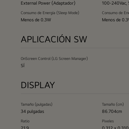
External Power (Adaptador)
100-240Vac,
Consumo de Energía (Sleep Mode)
Consumo de Ene
Menos de 0.3W
Menos de 0.
APLICACIÓN SW
OnScreen Control (LG Screen Manager)
SÍ
DISPLAY
Tamaño (pulgadas)
Tamaño (cm)
34 pulgadas
86.704cm
Ratio
Pixeles
21:9
0.312 x 0.31