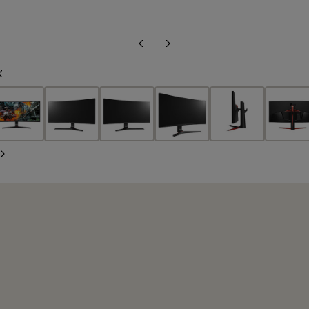
Diapositiva
Siguiente
anterior
diapositiva
Diapositiva
anterior
Siguiente
diapositiva