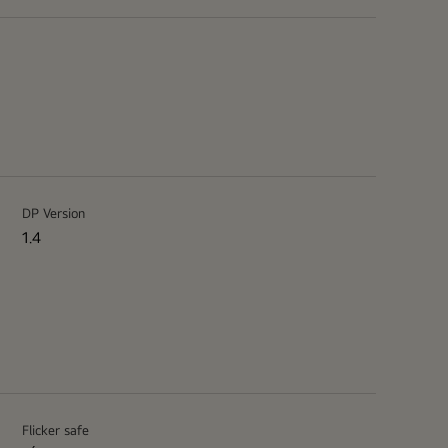
DP Version
1.4
Flicker safe