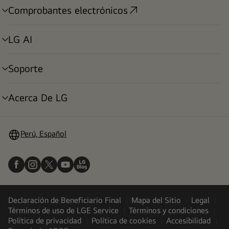
Comprobantes electrónicos
alternar
menú
LG AI
alternar
menú
Soporte
alternar
menú
Acerca De LG
alternar
menú
Perú, Español
Declaración de Beneficiario Final
Mapa del Sitio
Legal
Términos de uso de LGE Service
Términos y condiciones
Política de privacidad
Política de cookies
Accesibilidad