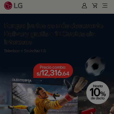
Iniciar
Cart
Open
Sesión
Menu
Porque juntos es más descuento
Delivery gratis + 12 Cuotas sin
intereses
Televisor + Soundbar LG