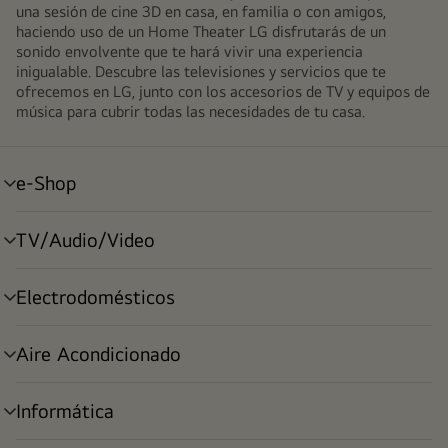
una sesión de cine 3D en casa, en familia o con amigos,
haciendo uso de un Home Theater LG disfrutarás de un
sonido envolvente que te hará vivir una experiencia
inigualable. Descubre las televisiones y servicios que te
ofrecemos en LG, junto con los accesorios de TV y equipos de
música para cubrir todas las necesidades de tu casa.
e-Shop
alternar
menú
TV/Audio/Video
alternar
menú
Electrodomésticos
alternar
menú
Aire Acondicionado
alternar
menú
Informática
alternar
menú