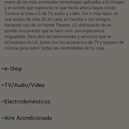
mano de las más avanzadas tecnologías aplicadas a la imagen
y el sonido que superarán lo que hasta ahora hayas vivido.
Conoce la línea LG de TV, audio y video. Sin ir más lejos, en
una sesión de cine 3D en casa, en familia o con amigos,
haciendo uso de un Home Theater LG disfrutarás de un
sonido envolvente que te hará vivir una experiencia
inigualable. Descubre las televisiones y servicios que te
ofrecemos en LG, junto con los accesorios de TV y equipos de
música para cubrir todas las necesidades de tu casa.
e-Shop
alternar
menú
TV/Audio/Video
alternar
menú
Electrodomésticos
alternar
menú
Aire Acondicionado
alternar
menú