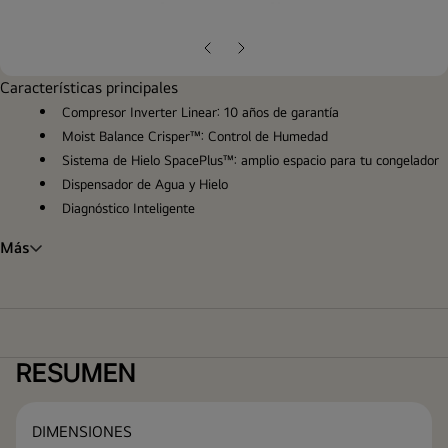
ope
gall
pop
Diapositiva
Siguiente
anterior
diapositiva
Características principales
Compresor Inverter Linear: 10 años de garantía
Moist Balance Crisper™: Control de Humedad
Sistema de Hielo SpacePlus™: amplio espacio para tu congelador
Dispensador de Agua y Hielo
Diagnóstico Inteligente
Más
RESUMEN
DIMENSIONES