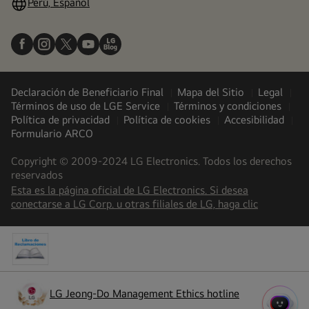
Perú, Español
Declaración de Beneficiario Final
Mapa del Sitio
Legal
Términos de uso de LGE Service
Términos y condiciones
Política de privacidad
Política de cookies
Accesibilidad
Formulario ARCO
Copyright © 2009-2024 LG Electronics. Todos los derechos
reservados
Esta es la página oficial de LG Electronics. Si desea
(
opens
conectarse a LG Corp. u otras filiales de LG, haga clic
in
a
new
tab
)
LG Jeong-Do Management Ethics hotline
(
opens