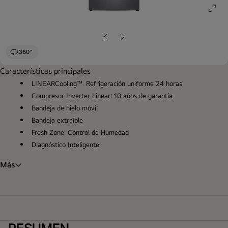
ope
gall
pop
Diapositiva
Siguiente
anterior
diapositiva
360°
Características principales
LINEARCooling™: Refrigeración uniforme 24 horas
Compresor Inverter Linear: 10 años de garantía
Bandeja de hielo móvil
Bandeja extraíble
Fresh Zone: Control de Humedad
Diagnóstico Inteligente
Más