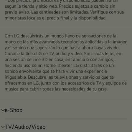
* Los precios, promociones y disponibilidad pueden variar
según la tienda y sitio web. Precios sujetos a cambio sin
previo aviso. Las cantidades son limitadas. Verifique con sus
minoristas locales el precio final y la disponibilidad.
Con LG descubrirás un mundo lleno de sensaciones de la
mano de las más avanzadas tecnologías aplicadas a la imagen
y el sonido que superarán lo que hasta ahora hayas vivido.
Conoce la línea LG de TV, audio y video. Sin ir más lejos, en
una sesión de cine 3D en casa, en familia o con amigos,
haciendo uso de un Home Theater LG disfrutarás de un
sonido envolvente que te hará vivir una experiencia
inigualable. Descubre las televisiones y servicios que te
ofrecemos en LG, junto con los accesorios de TV y equipos de
música para cubrir todas las necesidades de tu casa.
e-Shop
alternar
menú
TV/Audio/Video
alternar