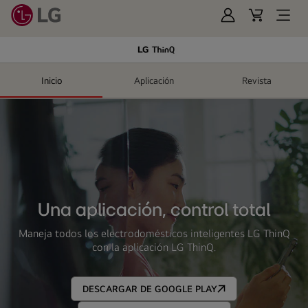
Iniciar
Cart
Open
Sesión
Menu
Logo
Inicio
Aplicación
Revista
de
LG
ThinQ
Una aplicación, control total
Maneja todos los electrodomésticos inteligentes LG ThinQ
con la aplicación LG ThinQ.
DESCARGAR DE GOOGLE PLAY
Una
aplicación,