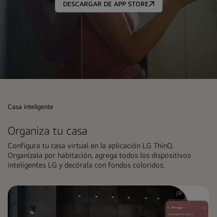
control
DESCARGAR DE APP STORE
Una
total
aplicación,
control
total
La
imagen
muestra
Casa inteligente
a
Organiza tu casa
una
mujer
Configura tu casa virtual en la aplicación LG ThinQ.
de
Organízala por habitación, agrega todos los dispositivos
inteligentes LG y decórala con fondos coloridos.
pie
junto
a
una
torre