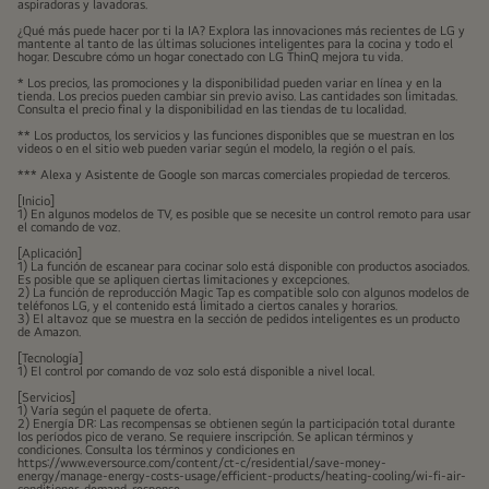
aspiradoras y lavadoras.
¿Qué más puede hacer por ti la IA? Explora las innovaciones más recientes de LG y
mantente al tanto de las últimas soluciones inteligentes para la cocina y todo el
hogar. Descubre cómo un hogar conectado con LG ThinQ mejora tu vida.
* Los precios, las promociones y la disponibilidad pueden variar en línea y en la
tienda. Los precios pueden cambiar sin previo aviso. Las cantidades son limitadas.
Consulta el precio final y la disponibilidad en las tiendas de tu localidad.
** Los productos, los servicios y las funciones disponibles que se muestran en los
videos o en el sitio web pueden variar según el modelo, la región o el país.
*** Alexa y Asistente de Google son marcas comerciales propiedad de terceros.
[Inicio]
1) En algunos modelos de TV, es posible que se necesite un control remoto para usar
el comando de voz.
[Aplicación]
1) La función de escanear para cocinar solo está disponible con productos asociados.
Es posible que se apliquen ciertas limitaciones y excepciones.
2) La función de reproducción Magic Tap es compatible solo con algunos modelos de
teléfonos LG, y el contenido está limitado a ciertos canales y horarios.
3) El altavoz que se muestra en la sección de pedidos inteligentes es un producto
de Amazon.
[Tecnología]
1) El control por comando de voz solo está disponible a nivel local.
[Servicios]
1) Varía según el paquete de oferta.
2) Energía DR: Las recompensas se obtienen según la participación total durante
los períodos pico de verano. Se requiere inscripción. Se aplican términos y
condiciones. Consulta los términos y condiciones en
https://www.eversource.com/content/ct-c/residential/save-money-
energy/manage-energy-costs-usage/efficient-products/heating-cooling/wi-fi-air-