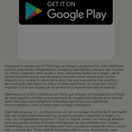
Enriquece tu mundo con LG ThinQ que se integra a productos LG, como teléfonos
móviles, televisores, refrigeradores, lavadoras, aspiradoras y muchos más. Explora
LG ThinQ y descubre cómo ayuda a crear conexiones fluidas en el hogar y en el
camino haciendo que la vida sea buena. Descubre cómo comunicarte con los
dispositivos y compartir datos entre ellos crea una experiencia más sencilla y
personalizada, que mejora tu vida y te libera para hacer las cosas que más te
importan. Estos son algunos de los productos y experiencias que te esperan:
Televisores LG OLED y NanoCell con ThinQ que incluyen IA (inteligencia artificial)
de nivel superior y brindan una experiencia de visualización óptima en tu sala de
estar. Descubre una inteligencia innovadora que ofrece una experiencia
cinematográfica y crea un centro para tu hogar inteligente.
Electrodomésticos LG. Los dispositivos LG con tecnología intuitiva de IA son mucho
más que simples electrodomésticos, ya que te ayudan a organizar tu hogar y tu
vida. Los refrigeradores InstaView™ Door-in-Door® vienen con Alexa de Amazon
para que puedas utilizar funciones inteligentes con los comandos voz. Compra
comestibles, crea una lista de cosas para hacer, escucha tu música favorita y mucho
más. La tecnología ThinQ también está disponible en otros dispositivos, como