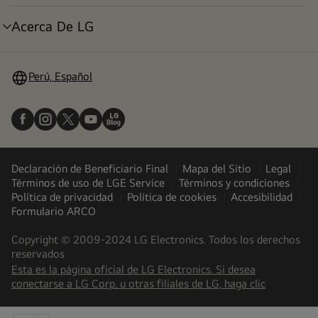
menú
Acerca De LG
alternar
menú
Perú, Español
Declaración de Beneficiario Final
Mapa del Sitio
Legal
Términos de uso de LGE Service
Términos y condiciones
Política de privacidad
Política de cookies
Accesibilidad
Formulario ARCO
Copyright © 2009-2024 LG Electronics. Todos los derechos
reservados
Esta es la página oficial de LG Electronics. Si desea
(
opens
conectarse a LG Corp. u otras filiales de LG, haga clic
in
a