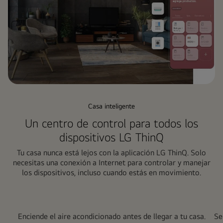
de
lavado
LG
WashTower™,
mirando
su
teléfono
mientras
sonríe.
Casa inteligente
Un centro de control para todos los
dispositivos LG ThinQ
Tu casa nunca está lejos con la aplicación LG ThinQ. Solo
necesitas una conexión a Internet para controlar y manejar
los dispositivos, incluso cuando estás en movimiento.
Enciende el aire acondicionado antes de llegar a tu casa.
Se