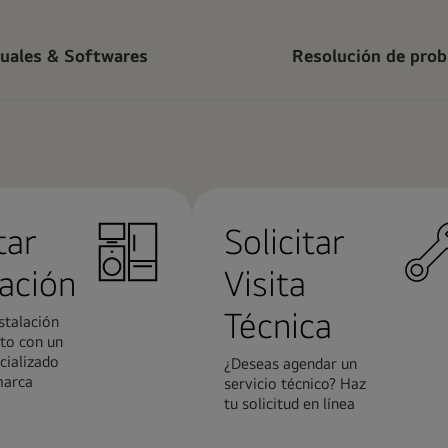
uales & Softwares
Resolución de pro
tar
Solicitar
lación
Visita
Técnica
stalación
to con un
cializado
¿Deseas agendar un
marca
servicio técnico? Haz
tu solicitud en línea