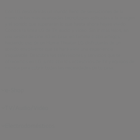
Con LG descubrirás un mundo lleno de sensaciones de la
mano de las más avanzadas tecnologías aplicadas a la imagen
y el sonido que superarán lo que hasta ahora hayas vivido.
Conoce la línea LG de TV, audio y video. Sin ir más lejos, en
una sesión de cine 3D en casa, en familia o con amigos,
haciendo uso de un Home Theater LG disfrutarás de un
sonido envolvente que te hará vivir una experiencia
inigualable. Descubre las televisiones y servicios que te
ofrecemos en LG, junto con los accesorios de TV y equipos de
música para cubrir todas las necesidades de tu casa.
e-Shop
alternar
menú
TV/Audio/Video
alternar
menú
Electrodomésticos
alternar
menú