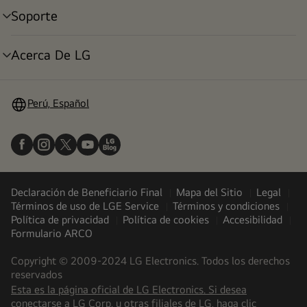
Soporte
alternar
menú
Acerca De LG
alternar
menú
Perú, Español
Declaración de Beneficiario Final
Mapa del Sitio
Legal
Términos de uso de LGE Service
Términos y condiciones
Política de privacidad
Política de cookies
Accesibilidad
Formulario ARCO
Copyright © 2009-2024 LG Electronics. Todos los derechos
reservados
Esta es la página oficial de LG Electronics. Si desea
(
opens
conectarse a LG Corp. u otras filiales de LG, haga clic