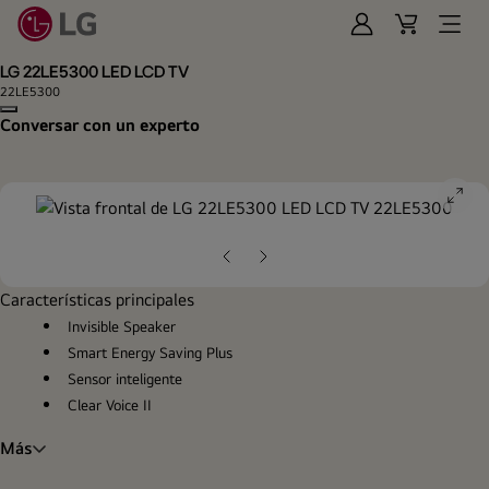
Iniciar
Cart
Open
Sesión
Menu
LG 22LE5300 LED LCD TV
22LE5300
Copy model name
Conversar con un experto
ope
gall
pop
Diapositiva
Siguiente
anterior
diapositiva
Características principales
Invisible Speaker
Smart Energy Saving Plus
Sensor inteligente
Clear Voice II
Más