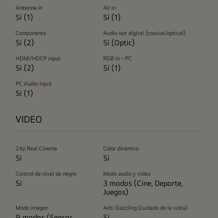
Antenna in
AV in
Sí (1)
Sí (1)
Componente
Audio out digital (coaxial/optical)
Sí (2)
Sí (Optic)
HDMI/HDCP input
RGB in - PC
Sí (2)
Sí (1)
PC Audio input
Sí (1)
VIDEO
24p Real Cinema
Color dinámico
Sí
Sí
Control de nivel de negro
Modo audio y video
Sí
3 modos (Cine, Deporte,
Juegos)
Modo imagen
Anti Dazzling (cuidado de la vista)
9 modos (Sensor
Sí