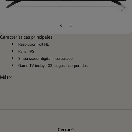
ope
gall
pop
Diapositiva
Siguiente
anterior
diapositiva
Características principales
Resolución Full HD
Panel IPS
Sintonizador digital incorporado
Game TV incluye 03 juegos incorporados
Más
Cerrar