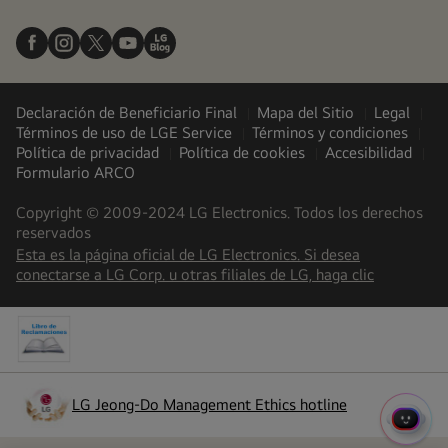
Declaración de Beneficiario Final
Mapa del Sitio
Legal
Términos de uso de LGE Service
Términos y condiciones
Política de privacidad
Política de cookies
Accesibilidad
Formulario ARCO
Copyright © 2009-2024 LG Electronics. Todos los derechos
reservados
Esta es la página oficial de LG Electronics. Si desea
(
opens
conectarse a LG Corp. u otras filiales de LG, haga clic
in
a
new
tab
)
LG Jeong-Do Management Ethics hotline
(
opens
MENÚ
in