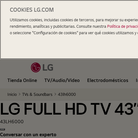
COOKIES LG.COM
LG FULL HD TV 43''
Utilizamos cookies, incluidas cookies de terceros, para mejorar su experie
rendimiento, analíticas y publicitarias. Consulte nuestra
Política de privac
o seleccione "Configuración de cookies" para ver qué cookies utilizamos y 
Tienda Online
TV/Audio/Video
Electrodomésticos
Inicio
TVs & Soundbars
43lh6000
LG FULL HD TV 43'
43LH6000
Copy model name
Conversar con un experto