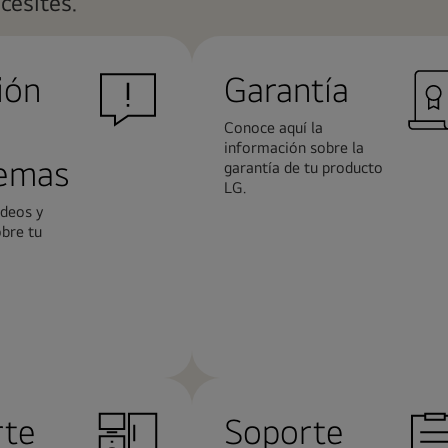
cesites.
ión
Garantía
Conoce aquí la
información sobre la
lemas
garantía de tu producto
LG.
ideos y
obre tu
Más
n
información
rte
Soporte