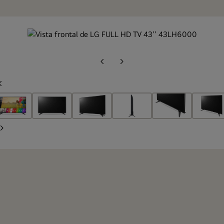
Diapositiva
Siguiente
anterior
diapositiva
Diapositiva
anterior
Siguiente
diapositiva