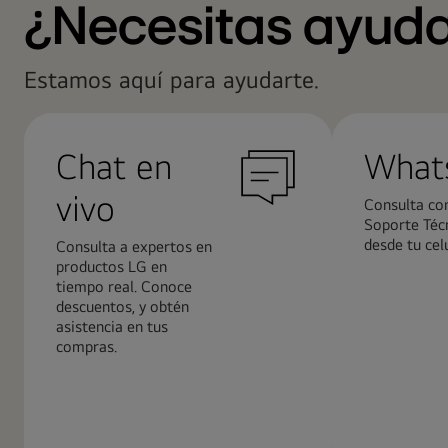
¿Necesitas ayud
Estamos aquí para ayudarte.
Chat en
What
vivo
Consulta con
Soporte Téc
desde tu celu
Consulta a expertos en
productos LG en
tiempo real. Conoce
descuentos, y obtén
asistencia en tus
compras.
Más
Más
información
informació