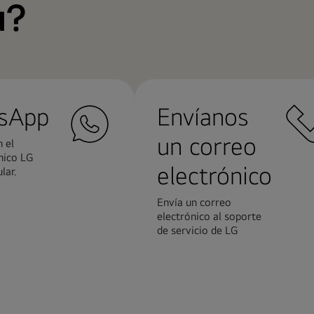
a?
sApp
Envíanos
un correo
 el
nico LG
electrónico
lar.
Envía un correo
electrónico al soporte
de servicio de LG
Más
n
información