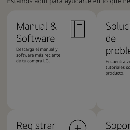
Estamos aquí para ayudarte en lo que ne
Manual &
Soluc
Software
de
prob
Descarga el manual y
software más reciente
de tu compra LG.
Encuentra v
tutoriales s
producto.
Más
Más
información
informació
Registrar
Sopo