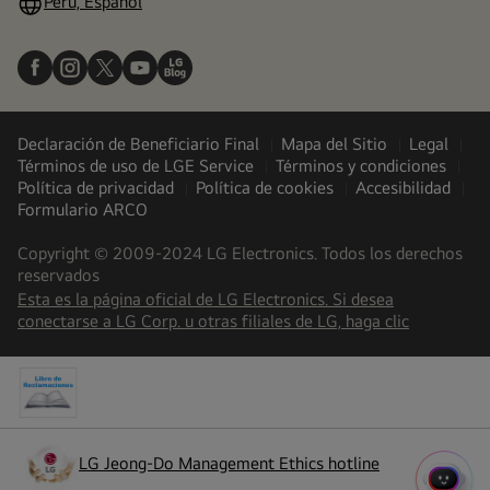
Perú, Español
Declaración de Beneficiario Final
Mapa del Sitio
Legal
Términos de uso de LGE Service
Términos y condiciones
Política de privacidad
Política de cookies
Accesibilidad
Formulario ARCO
Copyright © 2009-2024 LG Electronics. Todos los derechos
reservados
Esta es la página oficial de LG Electronics. Si desea
(
opens
conectarse a LG Corp. u otras filiales de LG, haga clic
in
a
new
tab
)
LG Jeong-Do Management Ethics hotline
(
opens