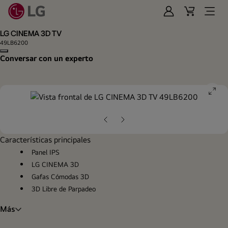
Iniciar
Cart
Open
Sesión
Menu
LG CINEMA 3D TV
49LB6200
Copy model name
Conversar con un experto
ope
gall
pop
Diapositiva
Siguiente
anterior
diapositiva
Características principales
Panel IPS
LG CINEMA 3D
Gafas Cómodas 3D
3D Libre de Parpadeo
Más