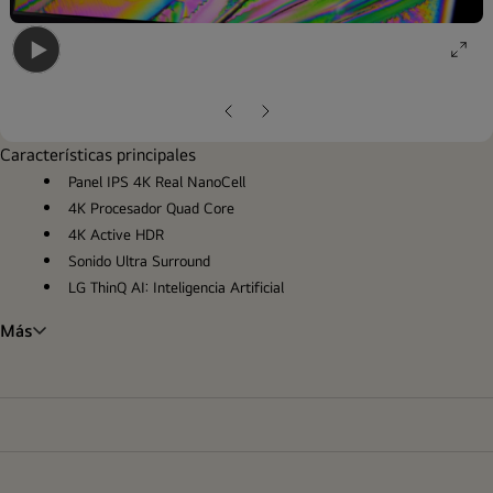
ope
Open
gall
gallery
pop
Diapositiva
Siguiente
popup
anterior
diapositiva
Características principales
Panel IPS 4K Real NanoCell
4K Procesador Quad Core
4K Active HDR
Sonido Ultra Surround
LG ThinQ AI: Inteligencia Artificial
Más