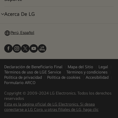
alternar
menú
Acerca De LG
alternar
menú
Perú, Español
Declaración de Beneficiario Final
Mapa del Sitio
Legal
Términos de uso de LGE Service
Términos y condiciones
Política de privacidad
Política de cookies
Accesibilidad
Formulario ARCO
Copyright © 2009-2024 LG Electronics. Todos los derechos
reservados
Esta es la página oficial de LG Electronics. Si desea
(
opens
conectarse a LG Corp. u otras filiales de LG, haga clic
in