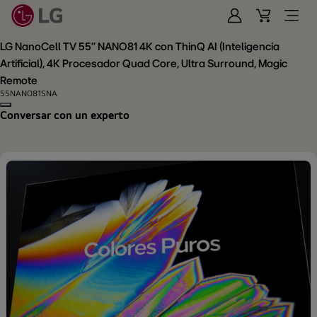
Iniciar
Cart
Open
Sesión
Menu
LG NanoCell TV 55'' NANO81 4K con ThinQ AI (Inteligencia
Artificial), 4K Procesador Quad Core, Ultra Surround, Magic
Remote
55NANO81SNA
Copy model name
Conversar con un experto