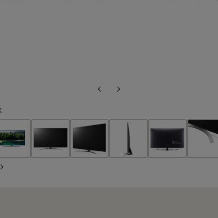
Diapositiva
Siguiente
anterior
diapositiva
Diapositiva
anterior
Siguiente
diapositiva