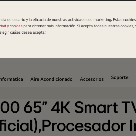
encia Artificial),Procesador Inteligente α7 generaci
ncia de usuario y la eficacia de nuestras actividades de marketing. Estas cookie
idad y cookies
para obtener más información. Si acepta todas nuestras cookies, 
elegir cuáles desea aceptar.
Soporte
Informática
Aire Acondicionado
Accesorios
00 65" 4K Smart T
ificial),Procesador 