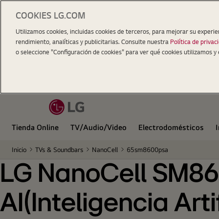
COOKIES LG.COM
LG NanoCell SM8600 65" 4K Smart TV con AI(Intelig
Utilizamos cookies, incluidas cookies de terceros, para mejorar su experie
rendimiento, analíticas y publicitarias. Consulte nuestra
Política de privac
o seleccione "Configuración de cookies" para ver qué cookies utilizamos y 
Tienda Online
TV/Audio/Video
Electrodomésticos
Inicio
TVs & Soundbars
NanoCell
65sm8600psa
LG NanoCell SM86
AI(Inteligencia Art