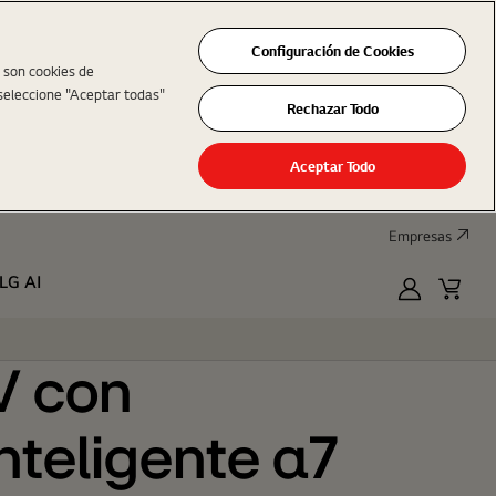
ón 3, Dolby Atmos, Magic Remote
Configuración de Cookies
s son cookies de
seleccione "Aceptar todas"
Rechazar Todo
Aceptar Todo
Empresas
LG AI
MyLG
Cart
V con
Inteligente α7