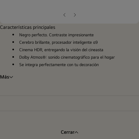
ope
gall
pop
Diapositiva
Siguiente
anterior
diapositiva
Características principales
Negro perfecto. Contraste impresionante
Cerebro brillante, procesador inteligente α9
Cinema HDR, entregando la visión del cineasta
Dolby Atmos®: sonido cinematográfico para el hogar
Se integra perfectamente con tu decoración
Más
Cerrar