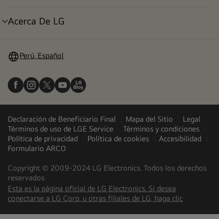
menú
Acerca De LG
alternar
menú
Perú, Español
Declaración de Beneficiario Final
Mapa del Sitio
Legal
Términos de uso de LGE Service
Términos y condiciones
Política de privacidad
Política de cookies
Accesibilidad
Formulario ARCO
Copyright © 2009-2024 LG Electronics. Todos los derechos
reservados
Esta es la página oficial de LG Electronics. Si desea
(
opens
conectarse a LG Corp. u otras filiales de LG, haga clic
in
a