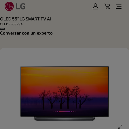
Iniciar
Cart
Open
Sesión
Menu
OLED 55" LG SMART TV AI
OLED55C8PSA
Copy model name
Conversar con un experto