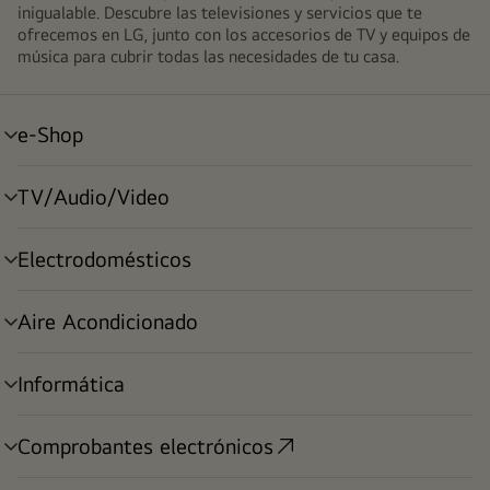
inigualable. Descubre las televisiones y servicios que te
ofrecemos en LG, junto con los accesorios de TV y equipos de
música para cubrir todas las necesidades de tu casa.
e-Shop
alternar
menú
TV/Audio/Video
alternar
menú
Electrodomésticos
alternar
menú
Aire Acondicionado
alternar
menú
Informática
alternar
menú
Comprobantes electrónicos
alternar
menú