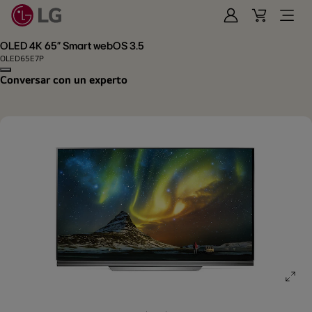
Iniciar
Cart
Open
Sesión
Menu
OLED 4K 65" Smart webOS 3.5
OLED65E7P
Copy model name
Conversar con un experto
ope
gall