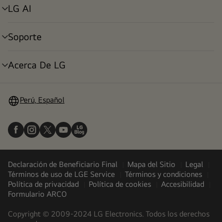
LG AI
alternar
menú
Soporte
alternar
menú
Acerca De LG
alternar
menú
Perú, Español
Declaración de Beneficiario Final
Mapa del Sitio
Legal
Términos de uso de LGE Service
Términos y condiciones
Política de privacidad
Política de cookies
Accesibilidad
Formulario ARCO
Copyright © 2009-2024 LG Electronics. Todos los derechos