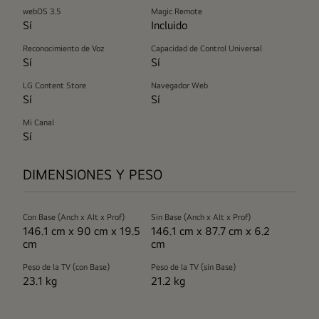
webOS 3.5
Magic Remote
Sí
Incluido
Reconocimiento de Voz
Capacidad de Control Universal
Sí
Sí
LG Content Store
Navegador Web
Sí
Sí
Mi Canal
Sí
DIMENSIONES Y PESO
Con Base (Anch x Alt x Prof)
Sin Base (Anch x Alt x Prof)
146.1 cm x 90 cm x 19.5
146.1 cm x 87.7 cm x 6.2
cm
cm
Peso de la TV (con Base)
Peso de la TV (sin Base)
23.1 kg
21.2 kg