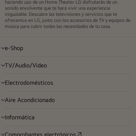
haciendo uso de un Home Theater LG disfrutarás de un
sonido envolvente que te hará vivir una experiencia
inigualable. Descubre las televisiones y servicios que te
ofrecemos en LG, junto con los accesorios de TV y equipos de
música para cubrir todas las necesidades de tu casa.
e-Shop
alternar
menú
TV/Audio/Video
alternar
menú
Electrodomésticos
alternar
menú
Aire Acondicionado
alternar
menú
Informática
alternar
menú
Comprobantes electrónicos