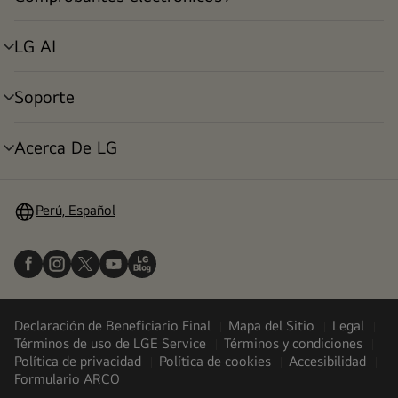
alternar
menú
LG AI
alternar
menú
Soporte
alternar
menú
Acerca De LG
alternar
menú
Perú, Español
Declaración de Beneficiario Final
Mapa del Sitio
Legal
Términos de uso de LGE Service
Términos y condiciones
Política de privacidad
Política de cookies
Accesibilidad
Formulario ARCO