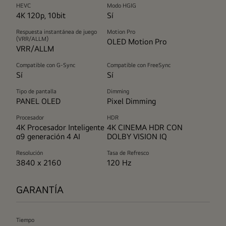
HEVC
Modo HGIG
4K 120p, 10bit
Sí
Respuesta instantánea de juego
Motion Pro
(VRR/ALLM)
OLED Motion Pro
VRR/ALLM
Compatible con G-Sync
Compatible con FreeSync
Sí
Sí
Tipo de pantalla
Dimming
PANEL OLED
Pixel Dimming
Procesador
HDR
4K Procesador Inteligente
4K CINEMA HDR CON
α9 generación 4 AI
DOLBY VISION IQ
Resolución
Tasa de Refresco
3840 x 2160
120 Hz
GARANTÍA
Tiempo