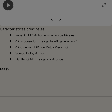
ope
Open
gall
gallery
pop
Diapositiva
Siguiente
popup
anterior
diapositiva
Características principales
Panel OLED: Auto-Iluminación de Píxeles
4K Procesador Inteligente α9 generación 4
4K Cinema HDR con Dolby Vision IQ
Sonido Dolby Atmos
LG ThinQ AI: Inteligencia Artificial
Más