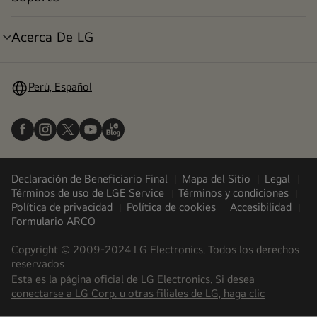
alternar
menú
Acerca De LG
alternar
menú
Perú, Español
Declaración de Beneficiario Final
Mapa del Sitio
Legal
Términos de uso de LGE Service
Términos y condiciones
Política de privacidad
Política de cookies
Accesibilidad
Formulario ARCO
Copyright © 2009-2024 LG Electronics. Todos los derechos
reservados
Esta es la página oficial de LG Electronics. Si desea
(
opens
conectarse a LG Corp. u otras filiales de LG, haga clic
in