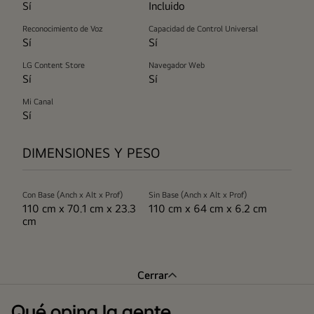
Sí
Incluido
Reconocimiento de Voz
Capacidad de Control Universal
Sí
Sí
LG Content Store
Navegador Web
Sí
Sí
Mi Canal
Sí
DIMENSIONES Y PESO
Con Base (Anch x Alt x Prof)
Sin Base (Anch x Alt x Prof)
110 cm x 70.1 cm x 23.3
110 cm x 64 cm x 6.2 cm
cm
Cerrar
Qué opina la gente