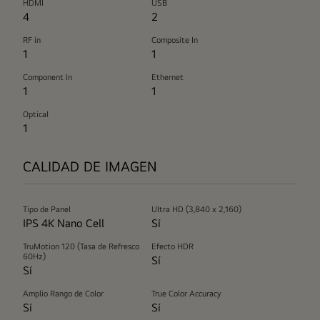
HDMI
USB
4
2
RF in
Composite In
1
1
Component In
Ethernet
1
1
Optical
1
CALIDAD DE IMAGEN
Tipo de Panel
Ultra HD (3,840 x 2,160)
IPS 4K Nano Cell
Sí
TruMotion 120 (Tasa de Refresco
Efecto HDR
60Hz)
Sí
Sí
Amplio Rango de Color
True Color Accuracy
Sí
Sí