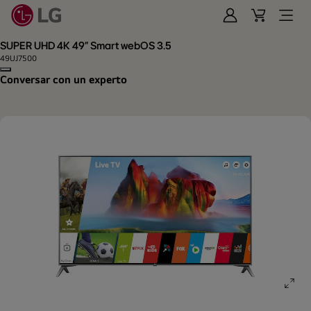
Iniciar
Cart
Open
Sesión
Menu
SUPER UHD 4K 49" Smart webOS 3.5
49UJ7500
Copy model name
Conversar con un experto
ope
gall