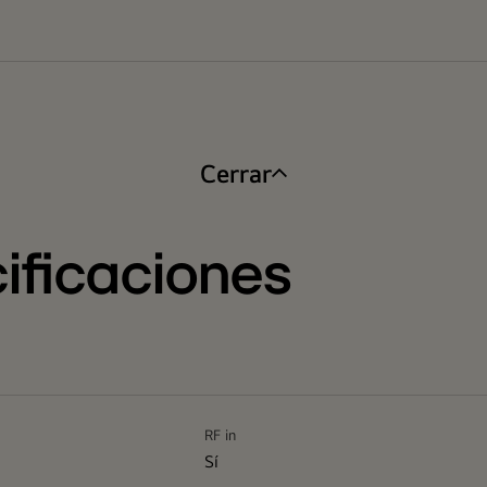
Cerrar
ificaciones
RF in
Sí