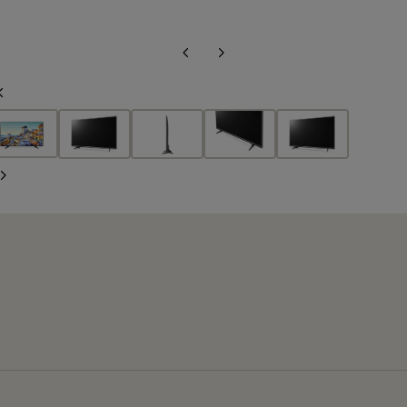
Diapositiva
Siguiente
anterior
diapositiva
Diapositiva
anterior
Siguiente
diapositiva