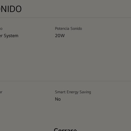
ONIDO
io
Potencia Sonido
er System
20W
or
Smart Energy Saving
No
Cerrar