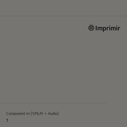
Imprimir
Component In (Y,Pb,Pr + Audio)
1