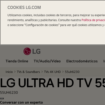
COOKIES LG.COM
LG ULTRA HD TV 55"
Utilizamos cookies, incluidas cookies de terceros, para mejorar su experie
rendimiento, analíticas y publicitarias. Consulte nuestra
Política de privac
o seleccione "Configuración de cookies" para ver qué cookies utilizamos y 
Tienda Online
TV/Audio/Video
Electrodomésticos
Inicio
TVs & Soundbars
TVs 4K UHD
55uh6230
LG ULTRA HD TV 5
55UH6230
Copy model name
Conversar con un experto