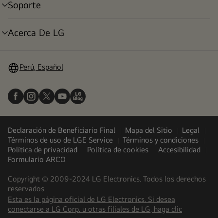
Soporte
alternar
menú
Acerca De LG
alternar
menú
Perú, Español
Declaración de Beneficiario Final
Mapa del Sitio
Legal
Términos de uso de LGE Service
Términos y condiciones
Política de privacidad
Política de cookies
Accesibilidad
Formulario ARCO
Copyright © 2009-2024 LG Electronics. Todos los derechos
reservados
Esta es la página oficial de LG Electronics. Si desea
(
opens
conectarse a LG Corp. u otras filiales de LG, haga clic