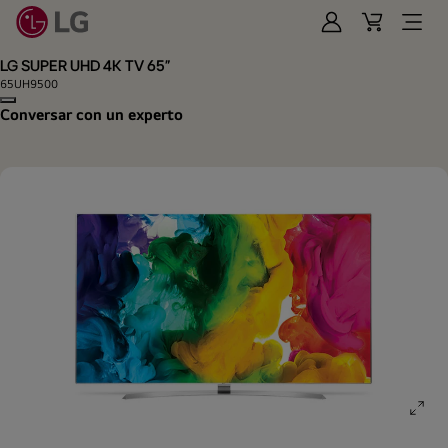
Iniciar
Cart
Open
Sesión
Menu
LG SUPER UHD 4K TV 65"
65UH9500
Copy model name
Conversar con un experto
ope
gall