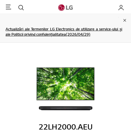
Menu
Cautare
My LG
Clo
Actualizări ale Termenilor LG Electronics de utilizare a service-ului și
ale Politicii privind confidențialitatea(2026/04/29)
22LH2000.AEU