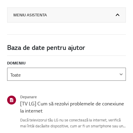
MENIU ASISTENTA
Baza de date pentru ajutor
DOMENIU
Depanare
[TV LG] Cum să rezolvi problemele de conexiune
la internet
Dacă televizorul tău LG nu se conectează la internet, verifică
mai întâi dacăalte dispozitive, cum ar fi un smartphone sau un
laptop, se pot conecta laaceeași rețea.Dacă niciun dispozitiv nu