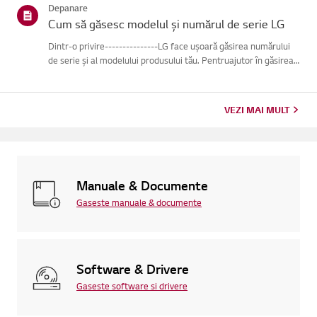
Depanare
Cum să găsesc modelul și numărul de serie LG
Dintr-o privire---------------LG face ușoară găsirea numărului
de serie și al modelului produsului tău. Pentruajutor în găsirea
informațiilor despre produsul tău, alege produsul LG
dincategoriile de mai jos.Selectează-ți produsulAcest ghid ...
VEZI MAI MULT
Manuale & Documente
Gaseste manuale & documente
Software & Drivere
Gaseste software si drivere