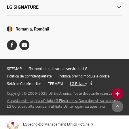
LG SIGNATURE
Romania, Română
SITEMAP
Termenii de utilizare ai serviciului LG
Politica de confidențialitate
Politica privind modulele cookie
Setările Cookie-urilor
TERMENI
LG Privacy
Copyright © 2009-2025 LG Electronics. Toate drepturile rezervate.
Aceasta este pagina oficiala LG Electronics. Daca doresti sa accesezi
Online Chat
LG Corp. sau alte companii afiliate LG, te rugam sa apesi aici
LG Jeong-Do Management Ethics Hotline