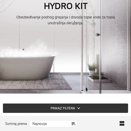
HYDRO KIT
Obezbeđivanje podnog grejanja i dovoda tople vode za topla
unutrašnja okruženja.
PRIKAZ FILTERA
Sortiraj prema