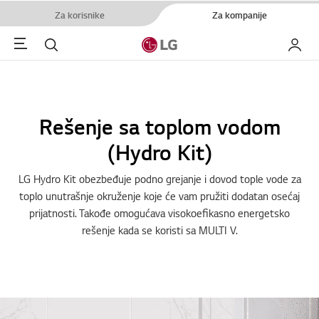
Za korisnike
Za kompanije
Menu
Pretraga
Moj LG
Rešenje sa toplom vodom
(Hydro Kit)
LG Hydro Kit obezbeđuje podno grejanje i dovod tople vode za
toplo unutrašnje okruženje koje će vam pružiti dodatan osećaj
prijatnosti. Takođe omogućava visokoefikasno energetsko
rešenje kada se koristi sa MULTI V.