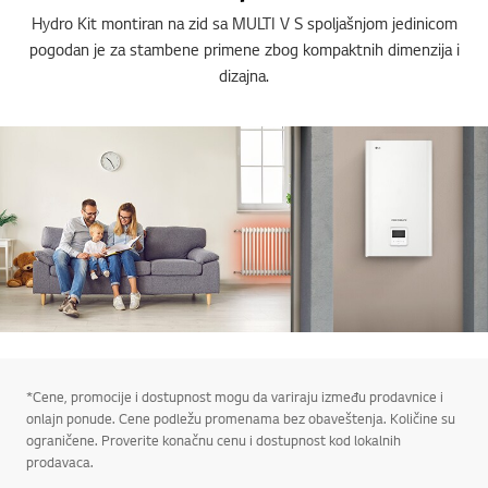
Hydro Kit montiran na zid sa MULTI V S spoljašnjom jedinicom
pogodan je za stambene primene zbog kompaktnih dimenzija i
dizajna.
*Cene, promocije i dostupnost mogu da variraju između prodavnice i
onlajn ponude. Cene podležu promenama bez obaveštenja. Količine su
ograničene. Proverite konačnu cenu i dostupnost kod lokalnih
prodavaca.