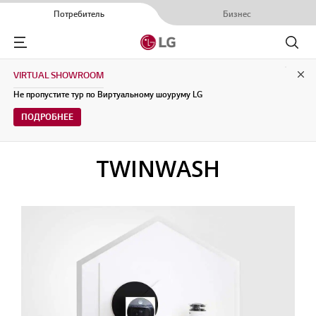
Потребитель
Бизнес
Menu
Поиск
VIRTUAL SHOWROOM
Clo
Не пропустите тур по Виртуальному шоуруму LG
ПОДРОБНЕЕ
TWINWASH