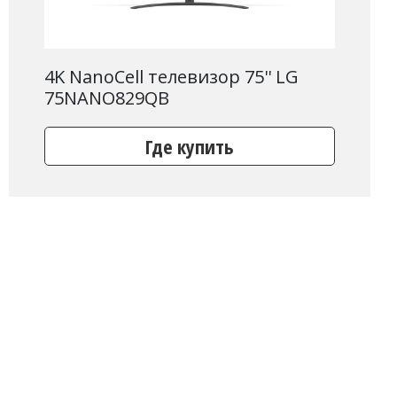
4K NanoCell телевизор 75'' LG
75NANO829QB
Где купить