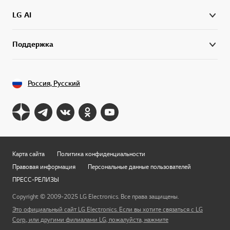
LG AI
Поддержка
Россия, Русский
Карта сайта
Политика конфиденциальности
Правовая информация
Персональные данные пользователей
ПРЕСС-РЕЛИЗЫ
Copyright © 2009-2025 LG Electronics. Все права защищены.
Это официальный сайт LG Electronics. Если вы хотите связаться с LG
Перей
Corp., или другими филиалами LG, пожалуйста, нажмите