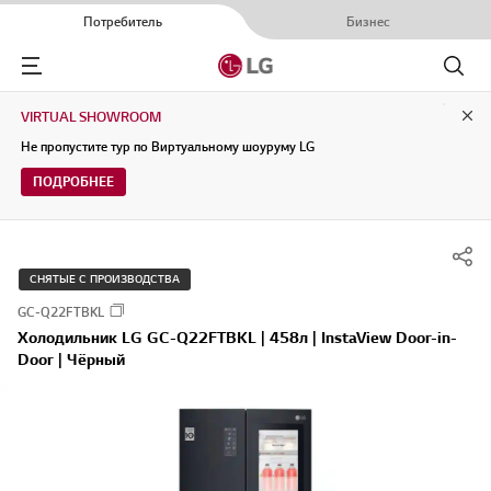
Потребитель
Бизнес
Menu
Поиск
VIRTUAL SHOWROOM
Clo
Не пропустите тур по Виртуальному шоуруму LG
ПОДРОБНЕЕ
СНЯТЫЕ С ПРОИЗВОДСТВА
GC-Q22FTBKL
Холодильник LG GC-Q22FTBKL | 458л | InstaView Door-in-
Door | Чёрный