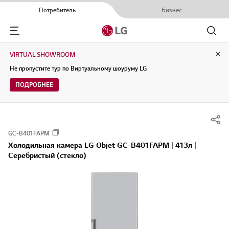
Потребитель
Бизнес
Menu
Поиск
VIRTUAL SHOWROOM
Clo
Не пропустите тур по Виртуальному шоуруму LG
ПОДРОБНЕЕ
GC-B401FAPM
Холодильная камера LG Objet GC-B401FAPM | 413л |
Серебристый (стекло)