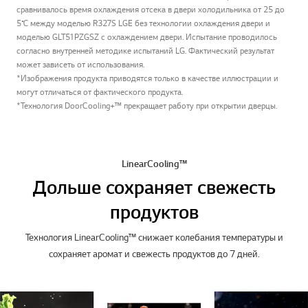
сравнивалось время охлаждения отсека в двери холодильника от 25 до
5℃ между моделью R327S LGE без технологии охлаждения двери и
моделью GLT51PZGSZ с охлаждением двери. Испытание проводилось
согласно внутренней методике испытаний LG. Фактический результат
может зависеть от использования.
*Изображения продукта приводятся только в качестве иллюстрации и
могут отличаться от фактического продукта.
*Технология DoorCooling+™ прекращает работу при открытии дверцы.
LinearCooling™
Дольше сохраняет свежесть
продуктов
Технология LinearCooling™ снижает колебания температуры и
сохраняет аромат и свежесть продуктов до 7 дней.