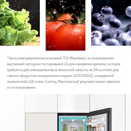
*На основе результатов испытаний TÜV Rheinland с использованием
внутренней методики тестирования LG для измерения времени, которое
требуется для уменьшения веса пекинской капусты на 5% в отсеке для
свежих продуктов холодильника модели GLT51PZGSZ, оснащенной
технологией LGE Linear Cooling. Фактический результат может зависеть
от использования.