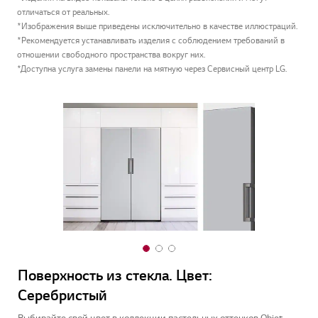
отличаться от реальных.
*Изображения выше приведены исключительно в качестве иллюстраций.
*Рекомендуется устанавливать изделия с соблюдением требований в
отношении свободного пространства вокруг них.
*Доступна услуга замены панели на мятную через Сервисный центр LG.
1
2
3
o
o
o
Поверхность из стекла. Цвет:
По
f
f
f
Серебристый
3
3
3
Выб
Соз