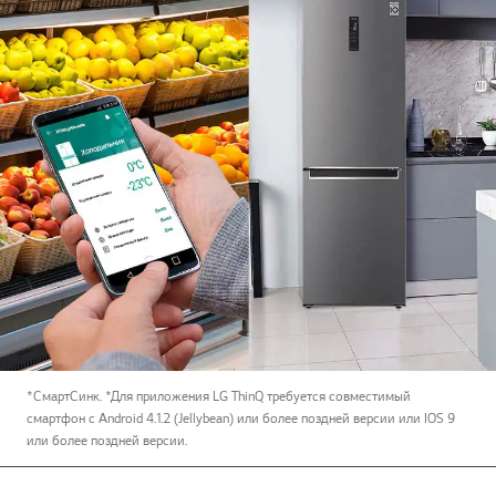
*СмартСинк. *Для приложения LG ThinQ требуется совместимый
смартфон с Android 4.1.2 (Jellybean) или более поздней версии или IOS 9
или более поздней версии.