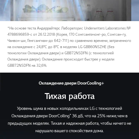
*На основе теста Андеррайтерс Лабораторис Underwriters Laboratories №
4788696859-c от 26.12.2018 (Корея, 170 Сонгсанпэчонг-ро, Сонгсан-гу,
Чанвон-ши, Генгсангнам-до 642-711) по сравнению времени, затраченного
на охлаждение с 24,8°С до 8°С в моделях LG GBB60NSZHE (без
технологии Охлаждения двери) и GBB72NSDFN (c технологией
Охлаждения двери). Охлаждение происходит быстрее у модели
GBB72NSDFN на 32,6%.
Тихая работа
Уровень шума в новых холодильниках LG c технологией
Охлаждения двери DoorColling⁺ 36 дБ, что на 25% ниже,чем в
предыдущих моделях. Тихая и надежная работа, чтобы ничего не
нарушало вашего спокойствия дома.