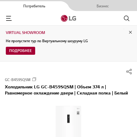
Потребитель
Бизнес
Menu
Поиск
VIRTUAL SHOWROOM
Clo
Не пропустите тур по Виртуальному шоуруму LG
ПОДРОБНЕЕ
GC-B459SQSM
Холодильник LG GC-B459SQSM | Объем 374 л |
Равномерное охлаждение двери | Складная полка | Белый