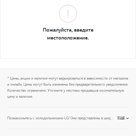
Пожалуйста, введите
местоположение.
* Цены, акции и наличие могут варьироваться в зависимости от магазина
и онлайн. Цены могут быть изменены без предварительного уведомления.
Количество ограничено. Уточните у местных продавцов окончательную
цену и наличие.
Познакомьтесь с холодильниками LG! Они представлены в широчайшем разнообразии – от классических моделей с нижним или верхним расположением морозильной камеры до особенно вместительной многокамерной техники и необычных холодильников InstaView. В них реализованы современные технологии, которые увеличивают срок хранения продуктов и при этом способствуют экономному потреблению электроэнергии. Также вы по достоинству оцените стильный, лаконичный дизайн.
ЕЩЕ
География продаж: найдите технику LG в вашем городе