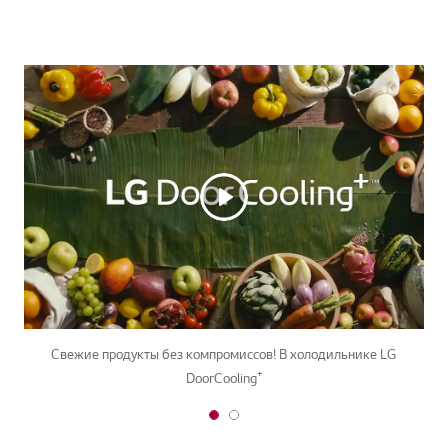
Свежие продукты без компромиссов! В холодильнике LG
DoorCooling⁺
1
2
o
o