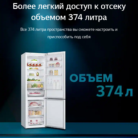
Более легкий доступ к отсеку
f
f
2
2
объемом 374 литра
Все 374 литра пространства вы сможете настроить и
приспособить под себя