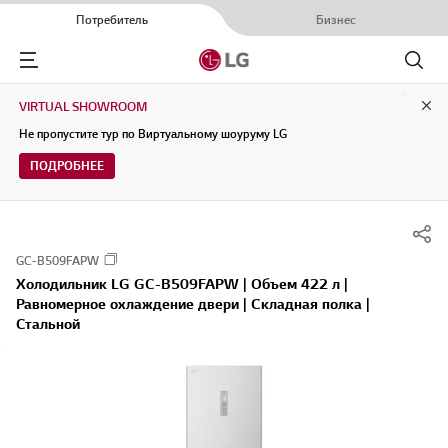
Потребитель
Бизнес
Menu
Поиск
VIRTUAL SHOWROOM
Clo
Не пропустите тур по Виртуальному шоуруму LG
ПОДРОБНЕЕ
GC-B509FAPW
Холодильник LG GC-B509FAPW | Объем 422 л |
Равномерное охлаждение двери | Складная полка |
Стальной